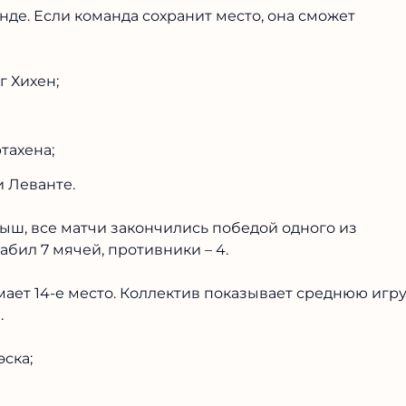
нде. Если команда сохранит место, она сможет
г Хихен;
тахена;
и Леванте.
рыш, все матчи закончились победой одного из
абил 7 мячей, противники – 4.
ет 14-е место. Коллектив показывает среднюю игру,
.
ска;