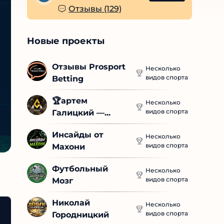
Отзывы (129)
Новые проекты
Отзывы Prosport 
Несколько
видов спорта
Betting
🏆артем 
Несколько
видов спорта
Галицкий —...
Инсайды от 
Несколько
видов спорта
Махони
Футбольный 
Несколько
видов спорта
Мозг
Николай 
Несколько
льный прогноз на матч Расинг – Кордоба
видов спорта
Городницкий