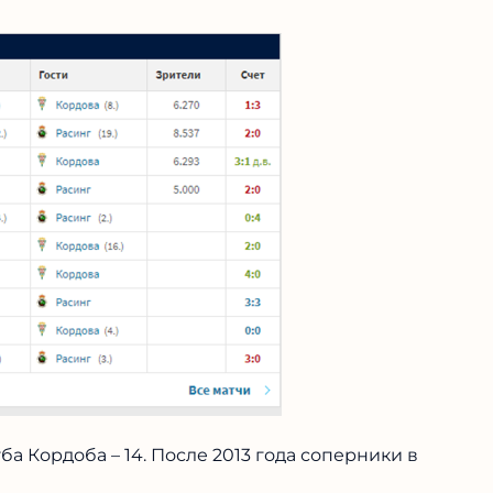
луба Кордоба – 14. После 2013 года соперники в