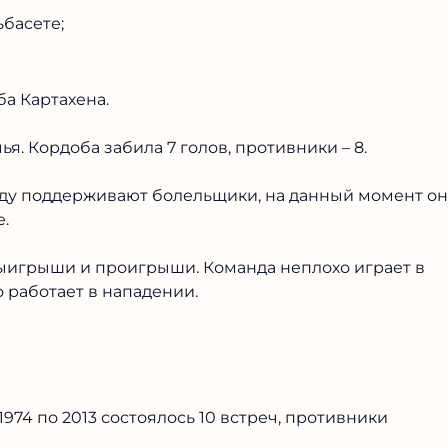
ьбасете;
ба Картахена.
ья. Кордоба забила 7 голов, противники – 8.
нду поддерживают болельщики, на данный момент он
.
выигрыши и проигрыши. Команда неплохо играет в
о работает в нападении.
974 по 2013 состоялось 10 встреч, противники