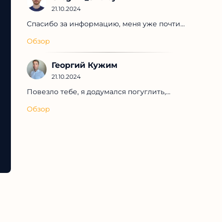
21.10.2024
Спасибо за информацию, меня уже почти...
Обзор
Георгий Кужим
21.10.2024
Повезло тебе, я додумался погуглить,...
Обзор