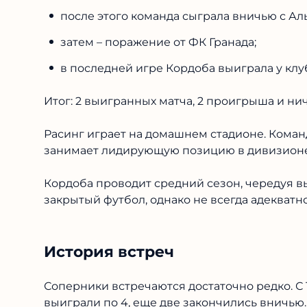
после этого команда сыграла вничью с Ал
затем – поражение от ФК Гранада;
в последней игре Кордоба выиграла у клу
Итог: 2 выигранных матча, 2 проигрыша и нич
Расинг играет на домашнем стадионе. Кома
занимает лидирующую позицию в дивизионе
Кордоба проводит средний сезон, чередуя 
закрытый футбол, однако не всегда адекватн
История встреч
Соперники встречаются достаточно редко. С 1
выиграли по 4, еще две закончились вничью.