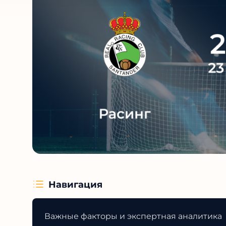
Навигация
Важные факторы и экспертная аналитика