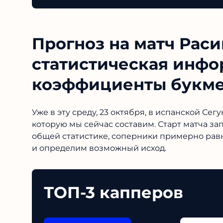
Прогноз на матч Раси
статистическая инфо
коэффициенты букм
Уже в эту среду, 23 октября, в испанской Сег
которую мы сейчас составим. Старт матча за
общей статистике, соперники примерно равн
и определим возможный исход.
ТОП-3 капперов