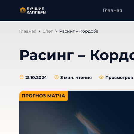
Главная
Главная
Блог
Расинг – Кордоба
Расинг – Корд
21.10.2024
3
мин. чтения
Просмотров 