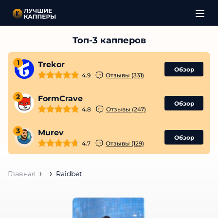
1
Trekor
Обзор
4.9
Отзывы (331)
2
FormCrave
Обзор
4.8
Отзывы (247)
3
Murev
Обзор
4.7
Отзывы (129)
Главная
Raidbet