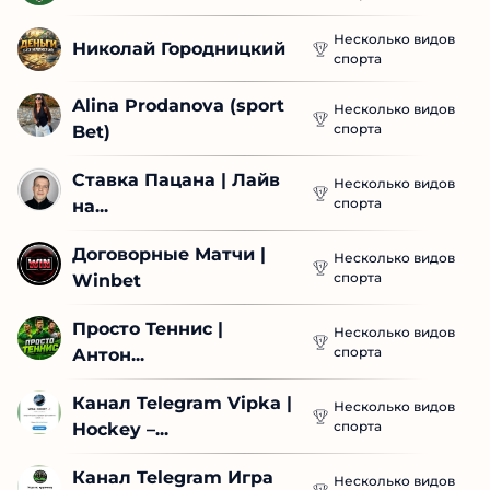
Несколько видов
Николай Городницкий
спорта
Alina Prodanova (sport 
Несколько видов
спорта
Bet)
Ставка Пацана | Лайв 
Несколько видов
спорта
на...
Договорные Матчи | 
Несколько видов
спорта
Winbet
Просто Теннис | 
Несколько видов
спорта
Антон...
Канал Telegram Vipka | 
Несколько видов
спорта
Hockey –...
Канал Telegram Игра 
Несколько видов