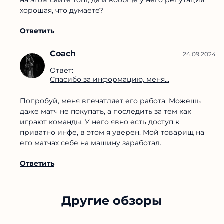
на этом сайте топ1, да и вообще у него репутация
хорошая, что думаете?
Ответить
Coach
24.09.2024
Ответ:
Спасибо за информацию, меня...
Попробуй, меня впечатляет его работа. Можешь
даже матч не покупать, а последить за тем как
играют команды. У него явно есть доступ к
приватно инфе, в этом я уверен. Мой товарищ на
его матчах себе на машину заработал.
Ответить
Другие обзоры