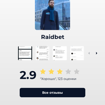
Raidbet
2.9
"Хорошо", 123 оценки
Все отзывы