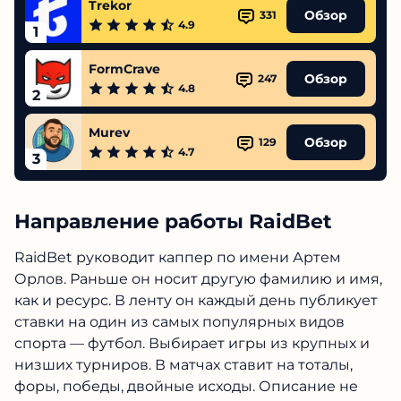
Trekor
Обзор
331
4.9
1
FormCrave
Обзор
247
4.8
2
Murev
Обзор
129
4.7
3
Направление работы RaidBet
RaidBet руководит каппер по имени Артем
Орлов. Раньше он носит другую фамилию и имя,
как и ресурс. В ленту он каждый день публикует
ставки на один из самых популярных видов
спорта — футбол. Выбирает игры из крупных и
низших турниров. В матчах ставит на тоталы,
форы, победы, двойные исходы. Описание не