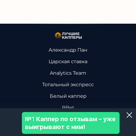
Александр Пан
Царская ставка
Analytics Team
Тотальный экспресс
Белый каппер
BBet
№1 Каппер по отзывам – уже
Василий Винокуров
выигрывают с ним!
Дмитрий Ревизор БК