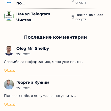
спорта
по...
Канал Telegram 
Несколько видов
спорта
Чистая...
Последние комментарии
Oleg Mr_Shelby
25.11.2023
Спасибо за информацию, меня уже почти...
Обзор
Георгий Кужим
25.11.2023
Повезло тебе, я додумался погуглить,...
Обзор