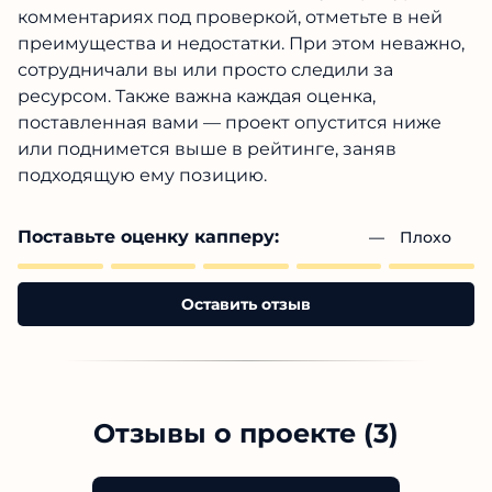
комментариях под проверкой, отметьте в ней
преимущества и недостатки. При этом неважно,
сотрудничали вы или просто следили за
ресурсом. Также важна каждая оценка,
поставленная вами — проект опустится ниже
или поднимется выше в рейтинге, заняв
подходящую ему позицию.
Поставьте оценку капперу:
— 
Плохо
Оставить отзыв
Отзывы о проекте (3)