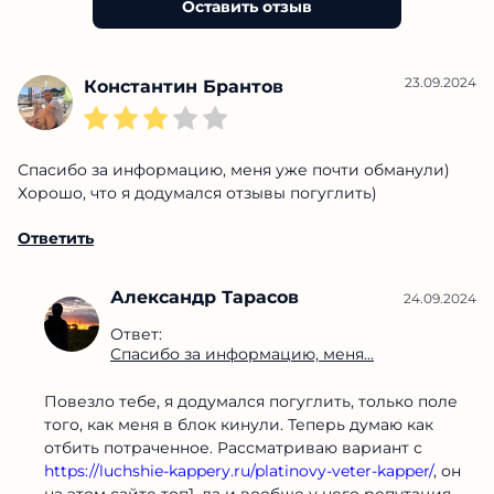
Оставить отзыв
23.09.2024
Константин Брантов
Спасибо за информацию, меня уже почти обманули)
Хорошо, что я додумался отзывы погуглить)
Ответить
Александр Тарасов
24.09.2024
Ответ:
Спасибо за информацию, меня...
Повезло тебе, я додумался погуглить, только поле
того, как меня в блок кинули. Теперь думаю как
отбить потраченное. Рассматриваю вариант с
https://luchshie-kappery.ru/platinovy-veter-kapper/
, он