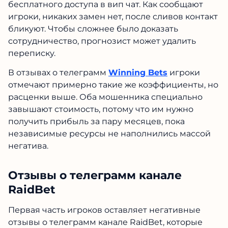
бесплатного доступа в вип чат. Как сообщают
игроки, никаких замен нет, после сливов контакт
бликуют. Чтобы сложнее было доказать
сотрудничество, прогнозист может удалить
переписку.
В отзывах о телеграмм
Winning Bets
игроки
отмечают примерно такие же коэффициенты, но
расценки выше. Оба мошенника специально
завышают стоимость, потому что им нужно
получить прибыль за пару месяцев, пока
независимые ресурсы не наполнились массой
негатива.
Отзывы о телеграмм канале
RaidBet
Первая часть игроков оставляет негативные
отзывы о телеграмм канале RaidBet, которые