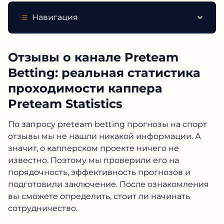
Навигация
Отзывы о канале Preteam
Betting: реальная статистика
проходимости каппера
Preteam Statistics
По запросу preteam betting прогнозы на спорт
отзывы мы не нашли никакой информации. А
значит, о капперском проекте ничего не
известно. Поэтому мы проверили его на
порядочность, эффективность прогнозов и
подготовили заключение. После ознакомления
вы сможете определить, стоит ли начинать
сотрудничество.