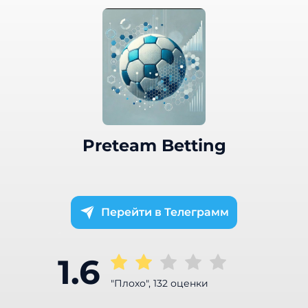
Preteam Betting
Телеграмм
1.6
"Плохо", 132 оценки