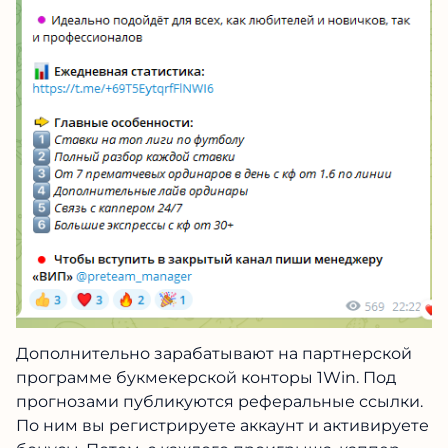
Дополнительно зарабатывают на партнерской
программе букмекерской конторы 1Win. Под
прогнозами публикуются реферальные ссылки.
По ним вы регистрируете аккаунт и активируете