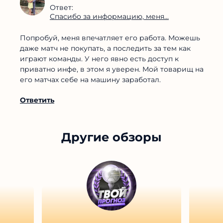
Ответ:
Спасибо за информацию, меня...
Попробуй, меня впечатляет его работа. Можешь
даже матч не покупать, а последить за тем как
играют команды. У него явно есть доступ к
приватно инфе, в этом я уверен. Мой товарищ на
его матчах себе на машину заработал.
Ответить
Другие обзоры