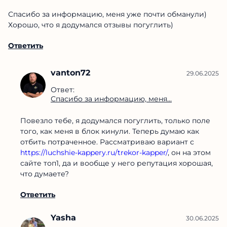
Спасибо за информацию, меня уже почти обманули)
Хорошо, что я додумался отзывы погуглить)
Ответить
vanton72
29.06.2025
Ответ:
Спасибо за информацию, меня...
Повезло тебе, я додумался погуглить, только поле
того, как меня в блок кинули. Теперь думаю как
отбить потраченное. Рассматриваю вариант с
https://luchshie-kappery.ru/trekor-kapper/
, он на этом
сайте топ1, да и вообще у него репутация хорошая,
что думаете?
Ответить
Yasha
30.06.2025