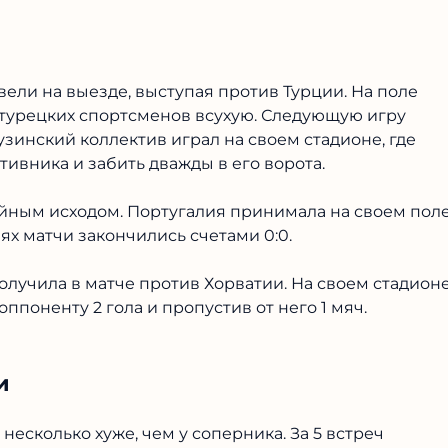
ли на выезде, выступая против Турции. На поле
 турецких спортсменов всухую. Следующую игру
узинский коллектив играл на своем стадионе, где
тивника и забить дважды в его ворота.
ным исходом. Португалия принимала на своем пол
х матчи закончились счетами 0:0.
лучила в матче против Хорватии. На своем стадион
ппоненту 2 гола и пропустив от него 1 мяч.
и
есколько хуже, чем у соперника. За 5 встреч