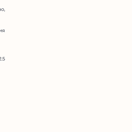
о,
ия
.5