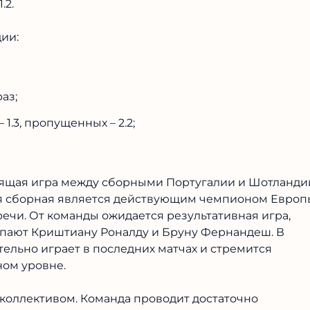
.2.
ии:
аз;
 1.3, пропущенных – 2.2;
оящая игра между сборными Португалии и Шотланди
ая сборная является действующим чемпионом Европ
ечи. От команды ожидается результативная игра,
ступают Криштиану Роналду и Бруну Фернандеш. В
ельно играет в последних матчах и стремится
ном уровне.
коллективом. Команда проводит достаточно