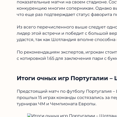
показательные матчи на своем стадионе. Со
конкуренцию многим соперникам. Однако вы
что еще раз подтверждает статус фаворита п
Из всего перечисленного выше следует одн
лидер этой встречи и победит с большой ве
удастся, так как Шотландия вполне способна 
По рекомендациям экспертов, игрокам стоит 
с котировкой 1.65 для заключения пари с бу
Итоги очных игр Португалии –
Предстоящий матч по футболу Португалия – 
прошлых 15 играх команды состязались за п
турнирах ЧМ и Чемпионата Европы.