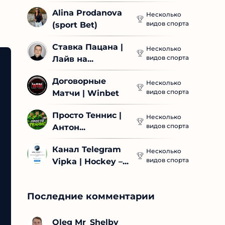
Alina Prodanova 
Несколько
видов спорта
(sport Bet)
Ставка Пацана | 
Несколько
видов спорта
Лайв на...
Договорные 
Несколько
видов спорта
Матчи | Winbet
Просто Теннис | 
Несколько
видов спорта
Антон...
Канал Telegram 
Несколько
видов спорта
Vipka | Hockey –...
Последние комментарии
Oleg Mr_Shelby