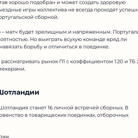
став хорошо подобран и может создать здоровую
ездные игры коллектива не всегда проходят успешн
ортугальской сборной.
о – матч будет зрелищным и напряженным. Португал
роятностью. Но выиграть всухую команде вряд ли
навязать борьбу и отличиться в поединке.
рассматривать рынок П1 с коэффициентом 1.20 и ТБ 2
кмекерами.
 Шотландии
Шотландия станет 16 личной встречей сборных. В
ервенство в товарищеских поединках, отборочных