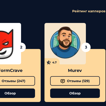
Рейтинг капперов
2
3
4.7
FormCrave
Murev
Отзывы (
247
)
Отзывы (
129
)
Обзор
Обзор