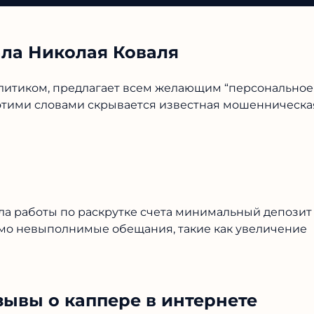
ала Николая Коваля
литиком, предлагает всем желающим “персональное
а этими словами скрывается известная мошенническа
ала работы по раскрутке счета минимальный депозит
домо невыполнимые обещания, такие как увеличение
зывы о каппере в интернете