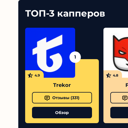
ТОП-3 капперов
1
4.9
4.8
Trekor
Отзывы (
331
)
Обзор