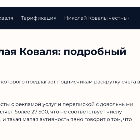
оваля
Тарификация
Николай Коваль: честные от
лая Коваля: подробный
 которого предлагает подписчикам раскрутку счета 
осты с рекламой услуг и перепиской с довольными
яет более 27 500, что не соответствует числу
и такая малая активность явно говорит о том, что