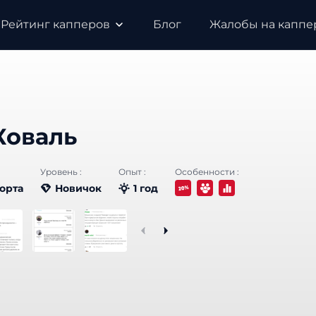
Рейтинг капперов
Блог
Жалобы на каппе
Коваль
Уровень :
Опыт :
Особенности :
орта
Новичок
1 год