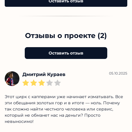
Отзывы о проекте (2)
Оставить отзыв
05.10.2025
Дмитрий Кураев
Этот цирк с капперами уже начинает изматывать.
Все эти обещания золотых гор и в итоге — ноль.
Почему так сложно найти честного человека или
сервис, который не обманет нас на деньги? Просто
невыносимо!
Ответить
Sergey
06.10.2025
Ответ: