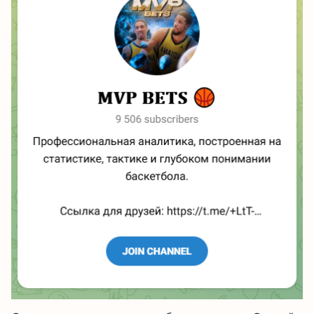
С телеграмм-проектом работает каппер