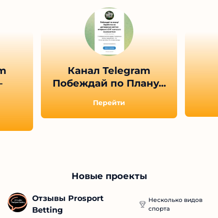
am
Канал Telegram
–
Побеждай по Плану...
Перейти
Новые проекты
Отзывы Prosport 
Несколько видов
спорта
Betting
Несколько видов
🏆артем Галицкий —...
спорта