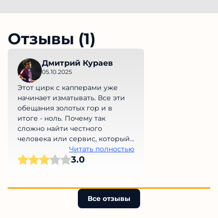
Отзывы (1)
Дмитрий Кураев
05.10.2025
Этот цирк с капперами уже
начинает изматывать. Все эти
обещания золотых гор и в
итоге - ноль. Почему так
сложно найти честного
человека или сервис, который
не обманет нас на деньги?
Читать полностью
3.0
Просто невыносимо!
Все отзывы