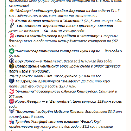
ФУТБОЛЬНЫЙ
КАППЕР №1
В
ТЕЛЕГРАМ — ЗАРАБАТЫВАЙ С
ЛУЧШИМИ!
+247%
LIVE
90%+
к банку за
ставки
проход
последний
каждый
прогнозов
месяц
день
Проверено на: