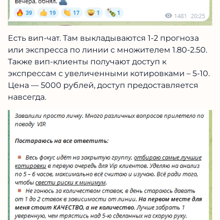
Есть вип-чат. Там выкладываются 1-2 прогноза
или экспресса по линии с множителем 1.80-
2.50. Также вип-клиенты получают доступ к
экспрессам с увеличенными котировками – 5-
10. Цена — 5000 рублей, доступ
предоставляется навсегда.