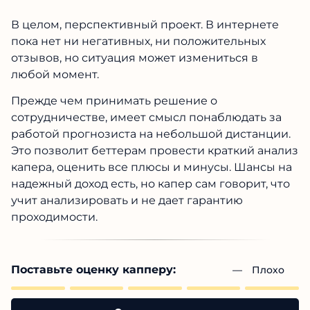
любой момент.
Прежде чем принимать решение о
сотрудничестве, имеет смысл понаблюдать за
работой прогнозиста на небольшой
дистанции. Это позволит беттерам провести
краткий анализ капера, оценить все плюсы и
минусы. Шансы на надежный доход есть, но
капер сам говорит, что учит анализировать и
не дает гарантию проходимости.
Поставьте оценку капперу:
— 
Плохо
Оставить отзыв