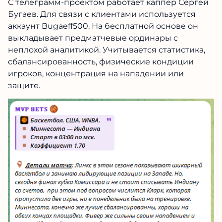
Сергей Бугаев. Для связи с клиентами
используется аккаунт Bugaeff500. На
бесплатной основе он выкладывает
предматчевые ординары с неплохой
аналитикой. Учитывается статистика,
сбалансированность, физические кондиции
игроков, концентрация на нападении или
защите.