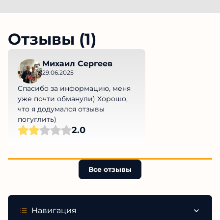
Отзывы (1)
Михаил Сергеев
29.06.2025
Спасибо за информацию, меня
уже почти обманули) Хорошо,
что я додумался отзывы
погуглить)
2.0
Все отзывы
Навигация