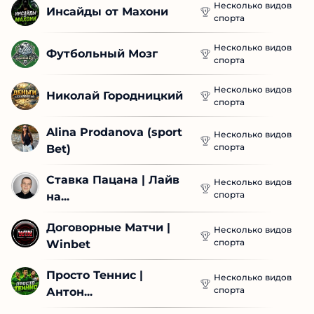
Несколько видов
Инсайды от Махони
спорта
Несколько видов
Футбольный Мозг
спорта
Несколько видов
Николай Городницкий
спорта
Alina Prodanova (sport 
Несколько видов
спорта
Bet)
Ставка Пацана | Лайв 
Несколько видов
спорта
на...
Договорные Матчи | 
Несколько видов
спорта
Winbet
Просто Теннис | 
Несколько видов
спорта
Антон...