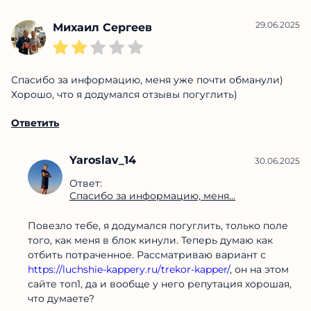
29.06.2025
Михаил Сергеев
Спасибо за информацию, меня уже почти обманули)
Хорошо, что я додумался отзывы погуглить)
Ответить
Yaroslav_14
30.06.2025
Ответ:
Спасибо за информацию, меня...
Повезло тебе, я додумался погуглить, только поле
того, как меня в блок кинули. Теперь думаю как
отбить потраченное. Рассматриваю вариант с
https://luchshie-kappery.ru/trekor-kapper/
, он на этом
сайте топ1, да и вообще у него репутация хорошая,
что думаете?