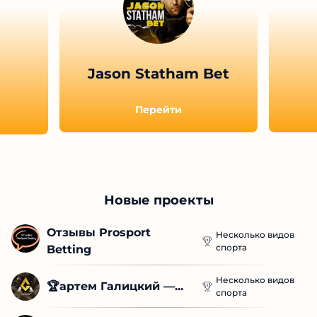
Jason Statham Bet
Перейти
Новые проекты
Отзывы Prosport 
Несколько видов
спорта
Betting
Несколько видов
🏆артем Галицкий —...
спорта