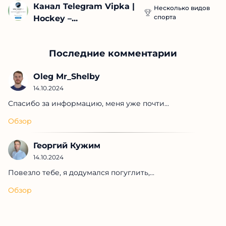
Канал Telegram Vipka | 
Несколько видов
спорта
Hockey –...
Последние комментарии
Oleg Mr_Shelby
14.10.2024
Спасибо за информацию, меня уже почти...
Обзор
Георгий Кужим
14.10.2024
Повезло тебе, я додумался погуглить,...
Обзор