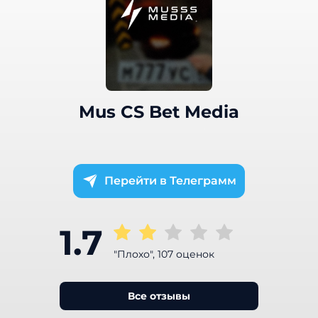
Mus CS Bet Media
Телеграмм
1.7
"Плохо", 107 оценок
Все отзывы