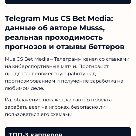
Telegram Mus CS Bet Media:
данные об авторе Musss,
реальная проходимость
прогнозов и отзывы беттеров
Mus CS Bet Media – Телеграмм канал со ставками
на киберспортивные матчи. Прогнозист
предлагает совместную работу над
прогнозированием и получение заработка на
любимом деле.
Разоблачение покажет, как автор проекта
зарабатывает на игроках, безопасно ли
пользоваться его схемами.
ТОП-3 капперов