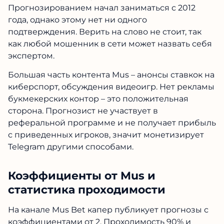
Прогнозированием начал заниматься с 2012
года, однако этому нет ни одного
подтверждения. Верить на слово не стоит, так
как любой мошенник в сети может назвать себя
экспертом.
Большая часть контента Mus – анонсы ставкок на
киберспорт, обсуждения видеоигр. Нет рекламы
букмекерских контор – это положительная
сторона. Прогнозист не участвует в
реферальной программе и не получает прибыль
с приведенных игроков, значит монетизирует
Telegram другими способами.
Коэффициенты от Mus и
статистика проходимости
На канале Mus Bet капер публикует прогнозы с
коэффициентами от 2. Проходимость 90% и