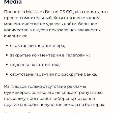
Media
Проверка Musss m Bet on CS GO дала понять, что
проект сомнительный. Хотя отзывов о явном
мошенничестве не удалось найти, большое
количество минусов показало ненадежность
аналитика:
скрытая личность капера;
закрытые комментарии в Телеграмм;
поддельная статистика;
отсутствие гарантий по раскрутке банка.
Из плюсов только отсутствие рекламы
букмекеров, однако это не спасает репутацию,
поскольку прогнозист киберспорта нашел
другие способы получения дохода на беттерах.