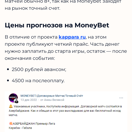
матчей обычно 8+, так как на Moneybet заходят
на рынок точный счет.
Цены прогнозов на MoneyBet
В отличие от проекта
kappara ru
, на этом
проекте публикуют четкий прайс. Часть денег
нужно заплатить до старта игры, остаток — после
окончания события:
2500 рублей авансом;
4500 на послеоплату.