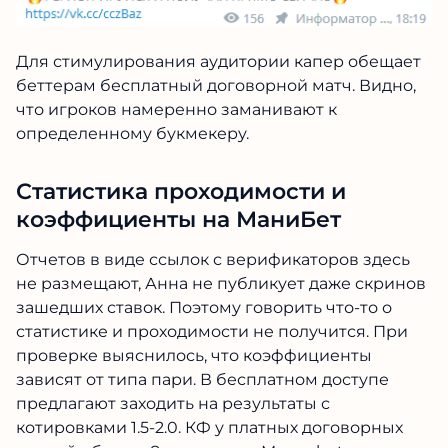
Для стимулирования аудитории капер обещает
беттерам бесплатный договорной матч. Видно,
что игроков намеренно заманивают к
определенному букмекеру.
Статистика проходимости и
коэффициенты на МаниБет
Отчетов в виде ссылок с верификаторов здесь
не размещают, Анна не публикует даже скринов
зашедших ставок. Поэтому говорить что-то о
статистике и проходимости не получится. При
проверке выяснилось, что коэффициенты
зависят от типа пари. В бесплатном доступе
предлагают заходить на результаты с
котировками 1.5-2.0. КФ у платных договорных