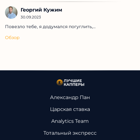
Георгий Кужим
30.09.2023
Повезло тебе, я додумался погуглить,...
Обзор
Александр Пан
Царская ставка
Analytics Team
Тотальный экспресс