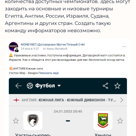
количества доступных чемпионатов. Здесь могут
заходить на основные и низовые турниры
Египта, Англии, России, Израиля, Судана,
Аргентины и других стран. Создать такую
команду информаторов невозможно.