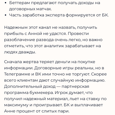
Беттерам предлагают получать доходы на
договорных матчах.
Часть заработка эксперта формируется от БК.
Надежным этот канал не назвать, получить
прибыль с Анной не удастся. Провести
разоблачение развода очень легко, но важно
отметить, что этот аналитик зарабатывает на
людях дважды.
Сначала жертва теряет деньги на покупке
информации. Договорные игры реальны, но в
Телеграмме и ВК ими точно не торгуют. Скорее
всего клиентам дают случайную информацию.
Дополнительный доход — партнерская
программа букмекера. Игрок думает, что
получил надежный материал, льет на ставку по
максимуму и проигрывает. БК и выплачивает
Анне процент от слитых пари.