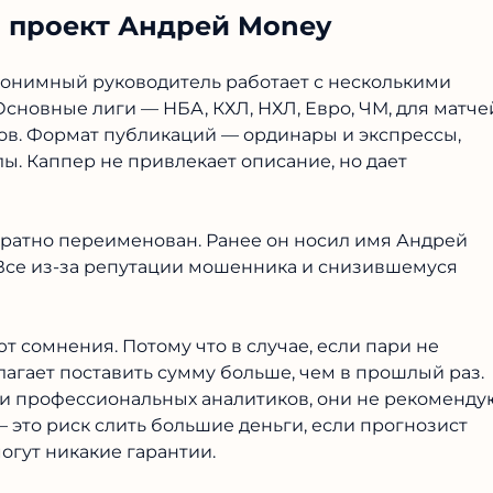
й проект Андрей Money
анонимный руководитель работает с несколькими
Основные лиги — НБА, КХЛ, НХЛ, Евро, ЧМ, для матче
ов. Формат публикаций — ординары и экспрессы,
ы. Каппер не привлекает описание, но дает
кратно переименован. Ранее он носил имя Андрей
. Все из-за репутации мошенника и снизившемуся
т сомнения. Потому что в случае, если пари не
лагает поставить сумму больше, чем в прошлый раз.
ди профессиональных аналитиков, они не рекоменду
— это риск слить большие деньги, если прогнозист
могут никакие гарантии.