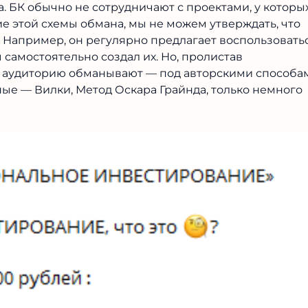
. БК обычно не сотрудничают с проектами, у которы
ие этой схемы обмана, мы не можем утверждать, что
 Например, он регулярно предлагает воспользовать
 самостоятельно создал их. Но, пролистав
 аудиторию обманывают — под авторскими способа
ые — Вилки, Метод Оскара Грайнда, только немного