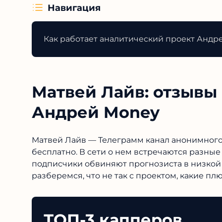
Навигация
Как работает аналитический проект Андр
Матвей Лайв: отзывы 
Андрей Money
Матвей Лайв — Телеграмм канал анонимного
бесплатно. В сети о нем встречаются разн
подписчики обвиняют прогнозиста в низкой
разберемся, что не так с проектом, какие п
ТОП-3 капперов