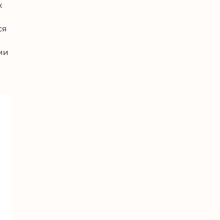
х
ся
ми