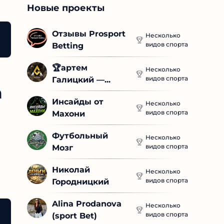
Новые проекты
Отзывы Prosport 
Несколько
ых прогнозов Матвей Лайв
Стоимость платных усл
видов спорта
Betting
🏆артем 
Несколько
видов спорта
Галицкий —...
а
Инсайды от 
Несколько
видов спорта
Махони
Футбольный 
Несколько
видов спорта
Мозг
Николай 
Несколько
видов спорта
Городницкий
Alina Prodanova 
Несколько
видов спорта
(sport Bet)