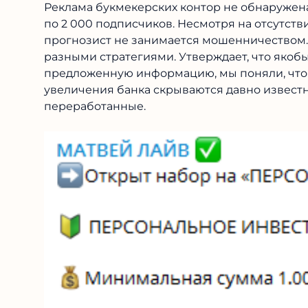
Реклама букмекерских контор не обнаружена
по 2 000 подписчиков. Несмотря на отсутств
прогнозист не занимается мошенничеством.
разными стратегиями. Утверждает, что якобы
предложенную информацию, мы поняли, что
увеличения банка скрываются давно известн
переработанные.