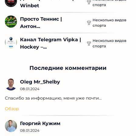
Несколько видов
Футбольный Мозг
спорта
Несколько видов
Николай Городницкий
спорта
Alina Prodanova (sport 
Несколько видов
спорта
Bet)
Ставка Пацана | Лайв 
Несколько видов
спорта
на...
Договорные Матчи | 
Несколько видов
спорта
Winbet
Просто Теннис | 
Несколько видов
спорта
Антон...
Канал Telegram Vipka 
Несколько видов
спорта
| Hockey –...