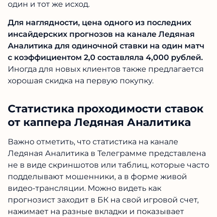
ценником всегда нужно писать каперу
напрямую, обсуждать и договариваться,
узнавать наличие свободных мест для
покупки. Ведь абсолютно всем продать
секретные данные нельзя, чтобы букмекеры
не понизили котировки до матча после
наплыва ставок на один и тот же исход.
Для наглядности, цена одного из последних
ФУТБОЛЬНЫЙ
КАППЕР №1
В
инсайдерских прогнозов на канале Ледяная
ТЕЛЕГРАМ — ЗАРАБАТЫВАЙ С
Аналитика для одиночной ставки на один
ЛУЧШИМИ!
матч с коэффициентом 2,0 составляла 4,000
рублей.
Иногда для новых клиентов также
+247%
LIVE
предлагается хорошая скидка на первую
90%+
покупку.
к банку за
ставки
проход
последний
каждый
прогнозов
Статистика проходимости
месяц
день
ставок от каппера Ледяная
Проверено на: