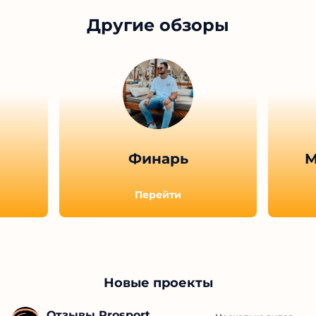
Автор
Ответ:
Кефы не проседают?
Благо почти в одно и то же время даюст каждый
день
Ответить
Показать больше отзывов (
43
)
Другие обзоры