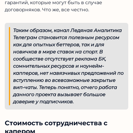
аналитические бесплатные прогнозы, чаще
на игры НХЛ, которые он рассматривает как
хобби, а не как основную работу.
Он четко
сообщает своим подписчикам, что на эти
ординары или экспресс-прогнозы он не даёт
гарантий, которые могут быть в случае
договорняков. Что же, все честно.
Таким образом, канал Ледяная
Аналитика Телеграм становится
полезным ресурсом как для опытных
беттеров, так и для новичков в мире
ставок на спорт. В сообществе
отсутствует реклама БК, сомнительных
ресурсов и ноунейм-капперов, нет
навязчивых предложений по вступлению
во всевозможные закрытые вип-чаты.
Теперь понятно, отчего работа данного