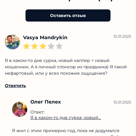
https://t.me/joinchat/vWwkCEgaw2M0N2Mx
Поставьте оценку капперу:
— 
Плохо
Оставить отзыв
Отзывы о проекте (48)
Оставить отзыв
12.01.2025
Vasya Mandrykin