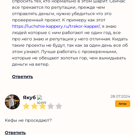
Я в каком-то дне сурка, новый каппер = новый
мошенник. А я личный спонсор их праздника) Я
такой нефартовый, или у всех похожие ощущения?
Ответить
Олег Пелех
13.01.2025
Ответ:
Я в каком-то дне сурка, новый...
Я жил с этим примерно год, пока не додумался
спросить тех, кто нормально в этом шарит.
Сейчас все трекается по репутации, прежде чем
отправлять деньги, нужно убедиться что это
проверенный проект. К примеру как этот
https://luchshie-kappery.ru/trekor-kapper/
, я знаю
людей которые с ним работают не один год, все
про него знаю и репутация у него отличная.
Кидать такие проекты не будут, так как за один
день все об этом узнают. Лучше работать с