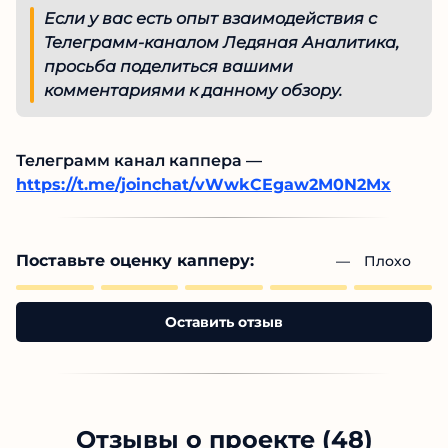
инсайдерских прогнозах для хоккейных
матчей, показывает, что проект не
занимается мошенничеством и производит
положительное впечатление.
Капер имеет
высокий рейтинг доверия среди подписчиков
благодаря своей честности и открытости.
Похоже, что, следуя советам и используя
данные для ставок с этого канала, реально
можно заработать в БК и улучшить свое
финансовое положение.
Если у вас есть опыт взаимодействия с
Телеграмм-каналом Ледяная Аналитика,
просьба поделиться вашими
комментариями к данному обзору.
Телеграмм канал каппера —