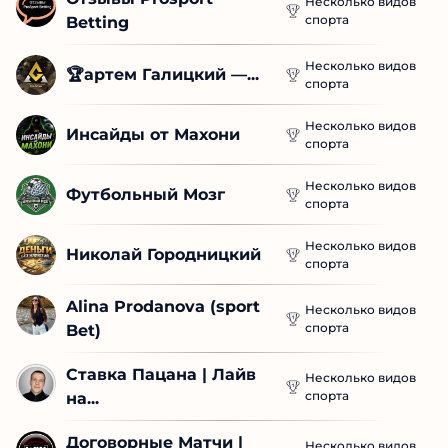
Финарь
М
Перейти
Новые проекты
Отзывы Prosport 
Несколько видов
спорта
Betting
Несколько видов
🏆артем Галицкий —...
спорта
Несколько видов
Инсайды от Махони
спорта