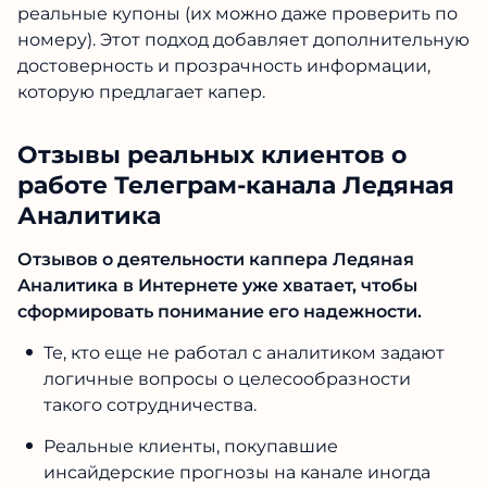
Аналитика
Важно отметить, что статистика на канале
Ледяная Аналитика в Телеграмме
представлена не в виде скриншотов или
таблиц, которые часто подделывают
мошенники, а в форме живой видео-
ПЕРЕЙТИ В КАНАЛ
трансляции. Можно видеть как прогнозист
заходит в БК на свой игровой счет, нажимает
на разные вкладки и показывает реальные
купоны (их можно даже проверить по номеру).
Этот подход добавляет дополнительную
достоверность и прозрачность информации,
которую предлагает капер.
Отзывы реальных клиентов о
работе Телеграм-канала
Ледяная Аналитика