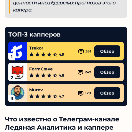
спешим провести личный анализ, чтобы
удостовериться в ценности
инсайдерских прогнозов этого капера.
ТОП-3 капперов
Trekor
Обзор
331
4.9
1
FormCrave
Обзор
247
4.8
2
Murev
Обзор
129
4.7
3
Что известно о Телеграм-канале