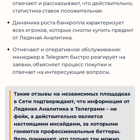
Отзывов о деятельности каппера Ледяная
Аналитика в Интернете уже хватает, чтобы
сформировать понимание его надежности.
Те, кто еще не работал с аналитиком задают
логичные вопросы о целесообразности
такого сотрудничества.
Реальные клиенты, покупавшие
инсайдерские прогнозы на канале иногда
отвечают и рассказывают, что
действительно, статистика ставок
положительная.
Динамика роста банкролла характеризует
всех игроков, которые смогли купить
предикт от Ледяная Аналитика.
Отмечают и оперативное обслуживание:
менеджер в Telegram быстро реагирует на