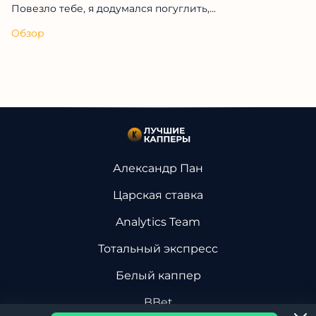
Последние комментарии
Oleg Mr_Shelby
08.01.2024
Спасибо за информацию, меня уже почти...
Обзор
Георгий Кужим
08.01.2024
Повезло тебе, я додумался погуглить,...
Обзор