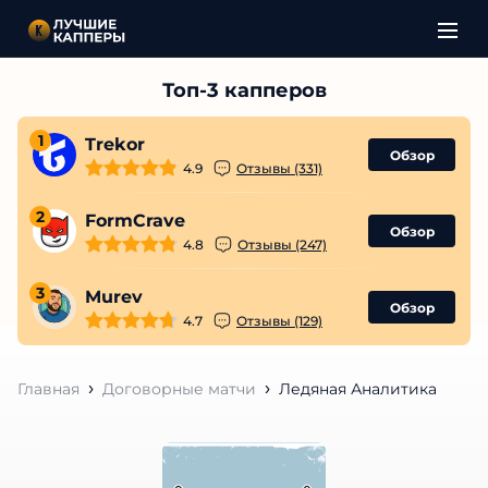
1
Trekor
Обзор
4.9
Отзывы (331)
2
FormCrave
Обзор
4.8
Отзывы (247)
3
Murev
Обзор
4.7
Отзывы (129)
Главная
Договорные матчи
Ледяная Аналитика