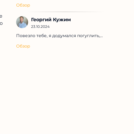
Обзор
е
Георгий Кужим
о
23.10.2024
Повезло тебе, я додумался погуглить,...
Обзор