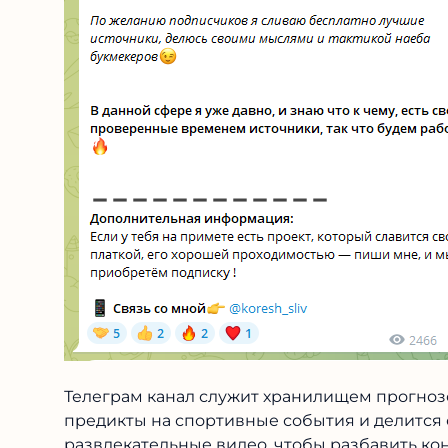
Телеграм канал служит хранилищем прогноз
предикты на спортивные события и делится
развлекательные видео, чтобы разбавить кон