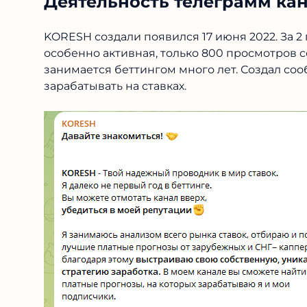
Деятельность телеграмм кан
KORESH создали появился 17 июня 2022. За 2 
особенно активная, только 800 просмотров с
занимается беттингом много лет. Создал соо
зарабатывать на ставках.