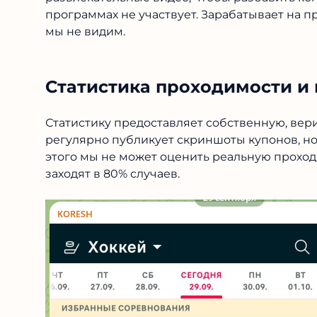
программах не участвует. Зарабатывает на п
мы не видим.
Статистика проходимости и
Статистику предоставляет собственную, вери
регулярно публикует скриншоты купонов, но
этого мы не может оценить реальную проход
заходят в 80% случаев.