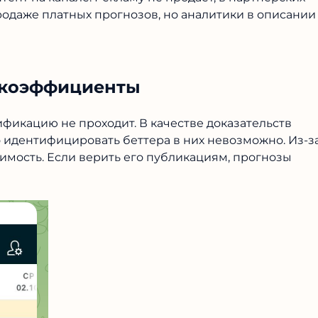
родаже платных прогнозов, но аналитики в описании
 коэффициенты
фикацию не проходит. В качестве доказательств
 идентифицировать беттера в них невозможно. Из-з
имость. Если верить его публикациям, прогнозы