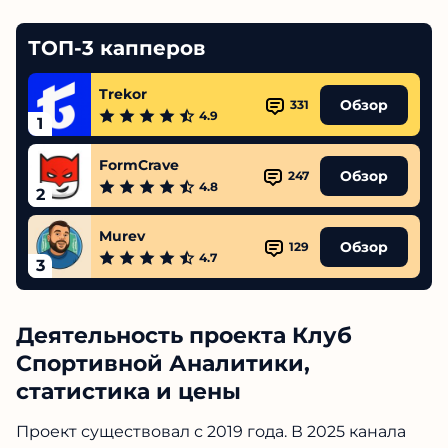
ТОП-3 капперов
Trekor
Обзор
331
4.9
1
FormCrave
Обзор
247
4.8
2
Murev
Обзор
129
4.7
3
Деятельность проекта Клуб
Спортивной Аналитики,
статистика и цены
Проект существовал с 2019 года. В 2025 канала