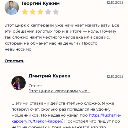
12.10.2025
Георгий Кужим
Этот цирк с капперами уже начинает изматывать. Все
эти обещания золотых гор и в итоге — ноль. Почему
так сложно найти честного человека или сервис,
который не обманет нас на деньги? Просто
невыносимо!
Ответить
Дмитрий Кураев
12.10.2025
Ответ:
Этот цирк с капперами уже...
С этими ставками действительно сложно. Я уже
потерял счет, сколько раз попадался на удочку
мошенников. Но недавно узнал про
https://luchshie-
kappery.ru/trekor-kapper/
. Посмотрел что пишут про
него на форумах и пока мне кажется, что это