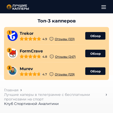
1
Trekor
Обзор
4.9
Отзывы (331)
2
FormCrave
Обзор
4.8
Отзывы (247)
3
Murev
Обзор
4.7
Отзывы (129)
Главная
Лучшие каперы в телеграмме с бесплатными
прогнозами на спорт
Клуб Спортивной Аналитики