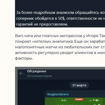
Вип-чата или платных экспрессов у Игоря Та
покроет «хотелки» аналитика. Еще он зарабат
малопонятные матчи из любительских лиг ст
активность регулярно уводит клиентов в мин
факторы.