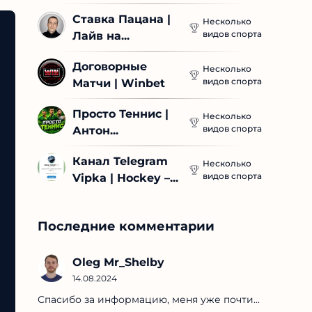
Ставка Пацана | 
Несколько
видов спорта
Лайв на...
Договорные 
Несколько
видов спорта
Матчи | Winbet
Просто Теннис | 
Несколько
видов спорта
Антон...
Канал Telegram 
Несколько
видов спорта
Vipka | Hockey –...
Последние комментарии
Oleg Mr_Shelby
14.08.2024
Спасибо за информацию, меня уже почти...