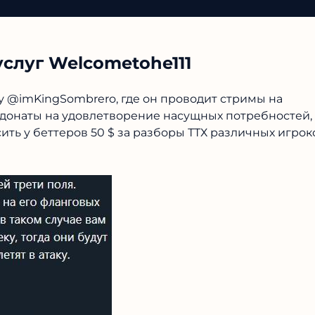
услуг Welcometohe111
у @imKingSombrero, где он проводит стримы на
 донаты на удовлетворение насущных потребностей, 
ть у беттеров 50 $ за разборы ТТХ различных игрок