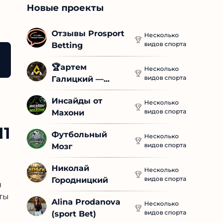
Новые проекты
Отзывы Prosport 
Несколько
видов спорта
Betting
грокам
🏆артем 
Несколько
видов спорта
Галицкий —...
Инсайды от 
Несколько
видов спорта
Махони
11
Футбольный 
Несколько
видов спорта
Мозг
Николай 
Несколько
видов спорта
Городницкий
и
аты
Alina Prodanova 
Несколько
видов спорта
(sport Bet)