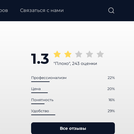
ров
Связаться с нами
1.3
"Плохо", 243 оценки
Профессионализм
22%
Цена
20%
Понятность
16%
Удобство
29%
Все отзывы