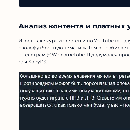
Анализ контента и платных 
Игорь Такемура известен и по Youtube канал
околофутбольную тематику. Там он собирает
в Телеграм @Welcometohe111 додумался проси
для SonyPS.