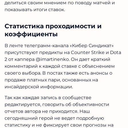
делиться своим мнением по поводу матчей и
показывать итоги ставок.
Статистика проходимости и
коэффициенты
В ленте телеграмм-канала «Кибер Синдикат»
присутствуют предикты на Counter Strike и Dota
2 от каппера @imartinenko. Он дает краткий
комментарий к каждой ставке с объяснением
своего выбора. В постах также есть анонсы о
продаже платных пари, основанных на
инсайдерской информации.
Так как каждая запись в сообществе
редактируется, говорить об объективности
отчетов автора не приходится. Наш
сегодняшний герой не ведет подробную
статистику и не фиксирует свои прогнозы на