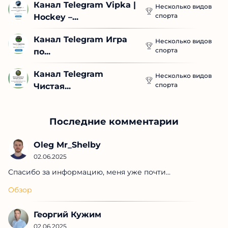
Канал Telegram Vipka | 
Несколько видов
спорта
Hockey –...
Канал Telegram Игра 
Несколько видов
спорта
по...
Канал Telegram 
Несколько видов
спорта
Чистая...
Последние комментарии
Oleg Mr_Shelby
02.06.2025
Спасибо за информацию, меня уже почти...
Обзор
Георгий Кужим
02.06.2025