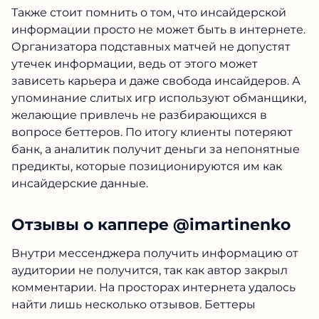
Также стоит помнить о том, что инсайдерской
информации просто не может быть в интернете.
Организатора подставных матчей не допустят
утечек информации, ведь от этого может
зависеть карьера и даже свобода инсайдеров. А
упоминание слитых игр используют обманщики,
желающие привлечь не разбирающихся в
вопросе беттеров. По итогу клиенты потеряют
банк, а аналитик получит деньги за непонятные
предикты, которые позиционируются им как
инсайдерские данные.
Отзывы о каппере @imartinenko
Внутри мессенджера получить информацию от
аудитории не получится, так как автор закрыл
комментарии. На просторах интернета удалось
найти лишь несколько отзывов. Беттеры