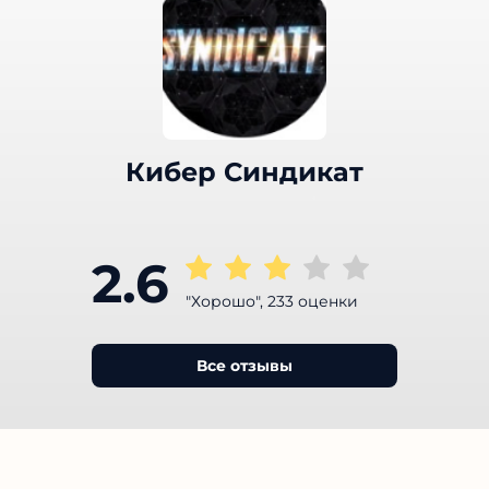
Кибер Синдикат
2.6
"Хорошо", 233 оценки
Все отзывы