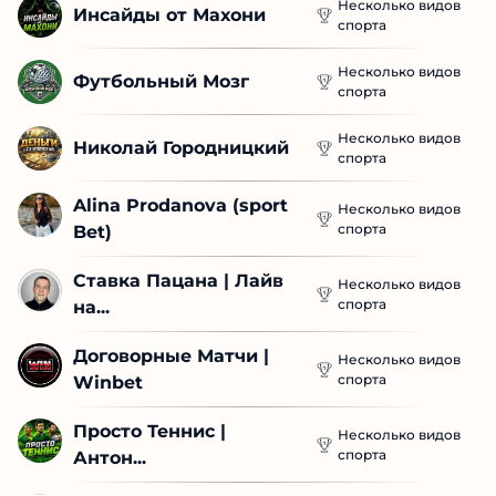
Несколько видов
Инсайды от Махони
спорта
Несколько видов
Футбольный Мозг
спорта
Несколько видов
Николай Городницкий
спорта
Alina Prodanova (sport 
Несколько видов
спорта
Bet)
Ставка Пацана | Лайв 
Несколько видов
спорта
на...
Договорные Матчи | 
Несколько видов
спорта
Winbet
Просто Теннис | 
Несколько видов
спорта
Антон...