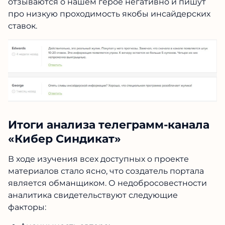
отзываются о нашем герое негативно и пишут
про низкую проходимость якобы инсайдерских
ставок.
Итоги анализа телеграмм-канала
«Кибер Синдикат»
В ходе изучения всех доступных о проекте
материалов стало ясно, что создатель портала
является обманщиком. О недобросовестности
аналитика свидетельствуют следующие
факторы: