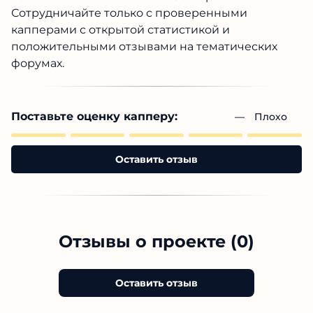
Сотрудничайте только с проверенными
капперами с открытой статистикой и
положительными отзывами на тематических
форумах.
Поставьте оценку капперу:
— 
Плохо
Оставить отзыв
Отзывы о проекте (0)
Оставить отзыв