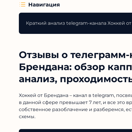
Навигация
Краткий анализ telegram-канала Хоккей о
Отзывы о телеграмм-
Брендана: обзор капп
анализ, проходимост
Хоккей от Брендана – канал в telegram, пос
в данной сфере превышает 7 лет, и все это 
собственное разоблачение и разберемся, ес
схемы.