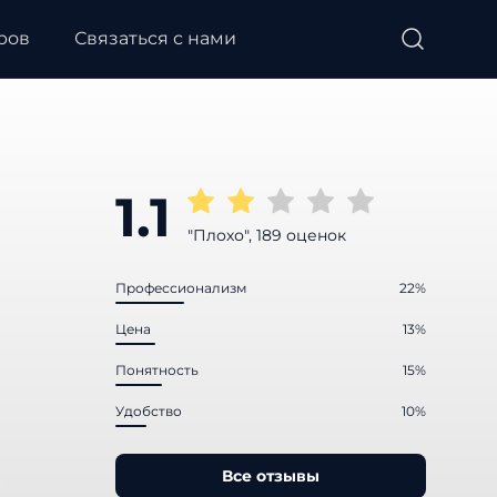
ров
Связаться с нами
1.1
"Плохо", 189 оценок
Профессионализм
22%
Цена
13%
Понятность
15%
Удобство
10%
Все отзывы