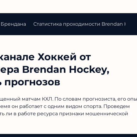
т Брендана
Статистика проходимости Brendan Hoc
канале Хоккей от
ера Brendan Hockey,
ь прогнозов
вященный матчам КХЛ. По словам прогнозиста, его оп
время он работает с одним видом спорта. Проведем
ть ли в работе ресурса признаки мошеннической