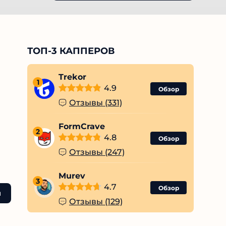
ТОП-3 КАППЕРОВ
Trekor
1
4.9
Обзор
Отзывы (331)
FormCrave
2
4.8
Обзор
Отзывы (247)
Murev
3
4.7
Обзор
ы
Отзывы (129)