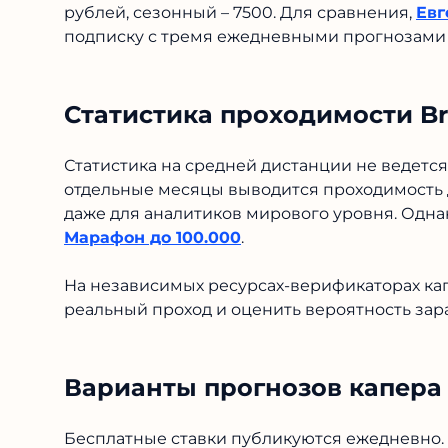
рублей, сезонный – 7500. Для сравнения,
Евг
подписку с тремя ежедневными прогнозами 
Статистика проходимости B
Статистика на средней дистанции не ведется
отдельные месяцы выводится проходимость 
даже для аналитиков мирового уровня. Одна
Марафон до 100.000
.
На независимых ресурсах-верификаторах ка
реальный проход и оценить вероятность зар
Варианты прогнозов капера
Бесплатные ставки публикуются ежедневно. 