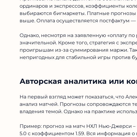
ординаров и экспрессов, коэффициенты коле
выбираются бигмаркеты. Платные прогнозы ст
выше. Оплата осуществляется постфактум — 
Однако, несмотря на заявленную «оплату по 
значительной. Кроме того, стратегия с эксп
проигрышам из-за суммирования маржи. Так
непригодных для стабильной игры против бу
Авторская аналитика или ко
На первый взгляд может показаться, что Ал
анализ матчей. Прогнозы сопровождаются т
владения темой. Однако на практике использ
Пример: прогноз на матч НХЛ Нью-Джерси – От
5.0 с коэффициентом 1.59. Вся информация о