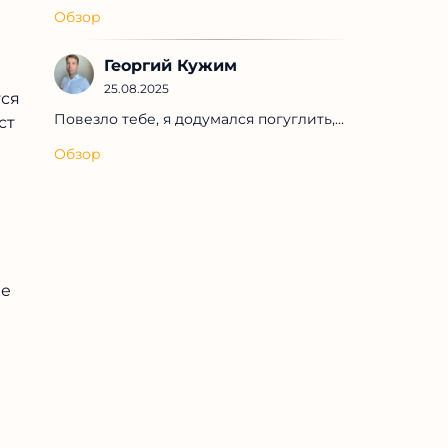
Обзор
Георгий Кужим
25.08.2025
тся
Повезло тебе, я додумался погуглить,...
ст
Обзор
ые