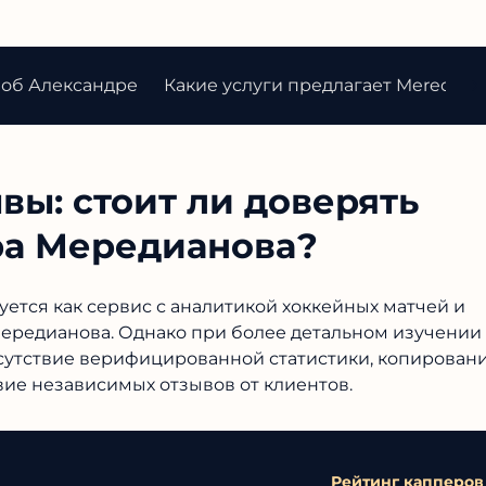
о об Александре
Какие услуги предлагает Merediano
ывы: стоит ли доверять
ра Мередианова?
уется как сервис с аналитикой хоккейных матчей и
Мередианова. Однако при более детальном изучении
сутствие верифицированной статистики, копирован
вие независимых отзывов от клиентов.
Рейтинг капперов