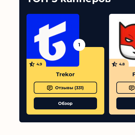
1
4.9
4.8
Trekor
Отзывы (
331
)
Обзор