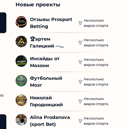
Новые проекты
Отзывы Prosport 
Несколько
v | KHL?
Авторская аналитика или копипаст?
Отз
видов спорта
Betting
🏆артем 
Несколько
видов спорта
Галицкий —...
Инсайды от 
Несколько
видов спорта
Махони
Футбольный 
Несколько
видов спорта
Мозг
ие
Николай 
Несколько
видов спорта
Городницкий
Alina Prodanova 
Несколько
видов спорта
(sport Bet)