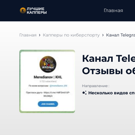
Главная
Главная
Капперы по киберспорту
Канал Telegr
Канал Tel
Отзывы о
Направление :
Несколько видов сп