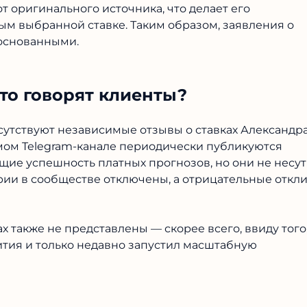
от оригинального источника, что делает его
м выбранной ставке. Таким образом, заявления о
основанными.
что говорят клиенты?
сутствуют независимые отзывы о ставках Александр
самом Telegram-канале периодически публикуются
ие успешность платных прогнозов, но они не несут
и в сообществе отключены, а отрицательные откл
 также не представлены — скорее всего, ввиду того
вития и только недавно запустил масштабную