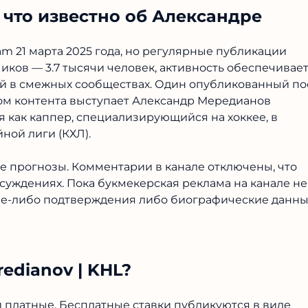
 что известно об Александре
am 21 марта 2025 года, но регулярные публикации
иков — 3.7 тысячи человек, активность обеспечивае
й в смежных сообществах. Один опубликованный по
ром контента выступает Александр Мередианов
я как каппер, специализирующийся на хоккее, в
ной лиги (КХЛ).
е прогнозы. Комментарии в канале отключены, что
суждениях. Пока букмекерская реклама на канале не
акие-либо подтверждения либо биографические данн
edianov | KHL?
и платные. Бесплатные ставки публикуются в виде