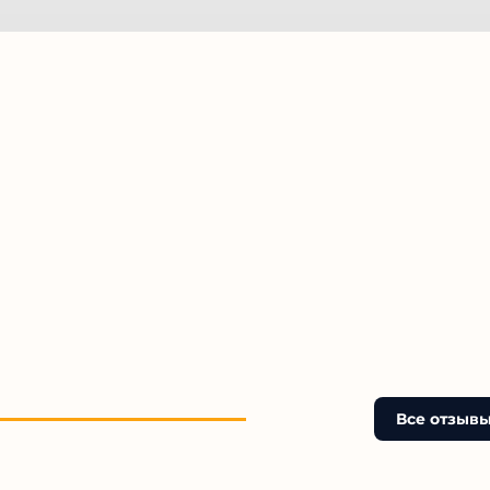
Все отзыв