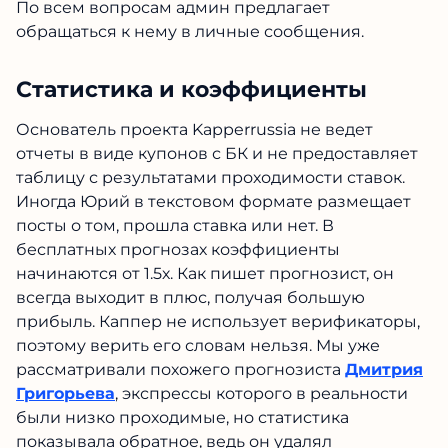
По всем вопросам админ предлагает
обращаться к нему в личные сообщения.
Статистика и коэффициенты
Основатель проекта Kapperrussia не ведет
отчеты в виде купонов с БК и не предоставляет
таблицу с результатами проходимости ставок.
Иногда Юрий в текстовом формате размещает
посты о том, прошла ставка или нет. В
бесплатных прогнозах коэффициенты
начинаются от 1.5х. Как пишет прогнозист, он
всегда выходит в плюс, получая большую
прибыль. Каппер не использует верификаторы,
поэтому верить его словам нельзя. Мы уже
рассматривали похожего прогнозиста
Дмитрия
Григорьева
, экспрессы которого в реальности
были низко проходимые, но статистика
показывала обратное, ведь он удалял