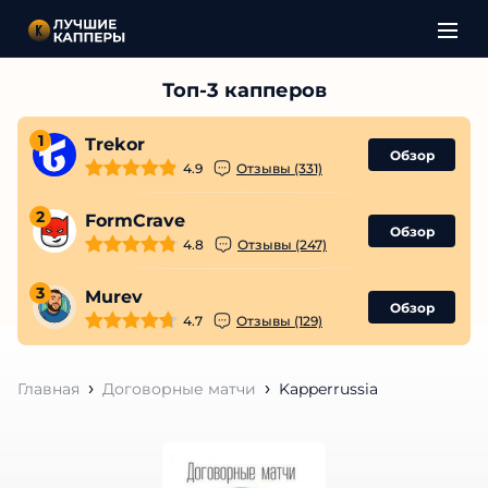
1
Trekor
Обзор
4.9
Отзывы (331)
2
FormCrave
Обзор
4.8
Отзывы (247)
3
Murev
Обзор
4.7
Отзывы (129)
Главная
Договорные матчи
Kapperrussia