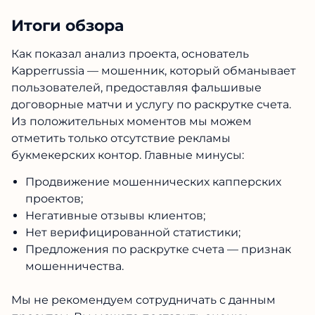
Итоги обзора
Как показал анализ проекта, основатель
Kapperrussia
— мошенник, который обманывает
пользователей, предоставляя фальшивые
договорные матчи и услугу по раскрутке счета.
Из положительных моментов мы можем
отметить только отсутствие рекламы
букмекерских контор. Главные минусы:
Продвижение мошеннических капперских
проектов;
Негативные отзывы клиентов;
Нет верифицированной статистики;
Предложения по раскрутке счета — признак
мошенничества.
Мы не рекомендуем сотрудничать с данным