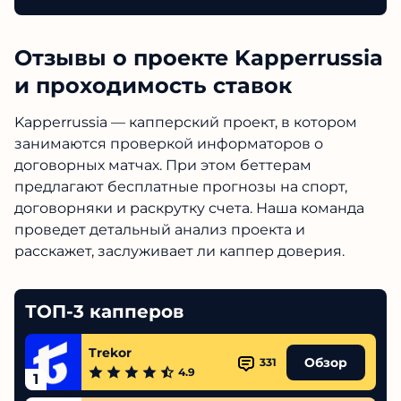
Отзывы о проекте Kapperrussia
и проходимость ставок
Kapperrussia — капперский проект, в котором
занимаются проверкой информаторов о
договорных матчах. При этом беттерам
предлагают бесплатные прогнозы на спорт,
договорняки и раскрутку счета. Наша команда
проведет детальный анализ проекта и
расскажет, заслуживает ли каппер доверия.
ТОП-3 капперов
Trekor
Обзор
331
4.9
1