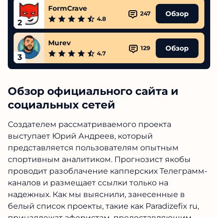
FormCrave
Обзор
247
4.8
2
Murev
Обзор
129
4.7
3
Обзор официального сайта и
социальных сетей
Создателем рассматриваемого проекта
выступает Юрий Андреев, который
представляется пользователям опытным
спортивным аналитиком. Прогнозист якобы
проводит разоблачение капперских Телеграмм-
каналов и размещает ссылки только на
надежных. Как мы выяснили, занесенные в
белый список проекты, такие как Paradizefix ru,
принадлежат аферистам, предоставляющим