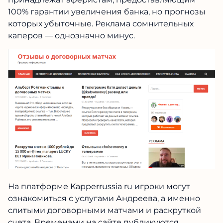
100% гарантии увеличения банка, но прогнозы
которых убыточные. Реклама сомнительных
каперов — однозначно минус.
На платформе Kapperrussia ru игроки могут
ознакомиться с услугами Андреева, а именно
слитыми договорными матчами и раскруткой
счета. Временами на сайте публикуются