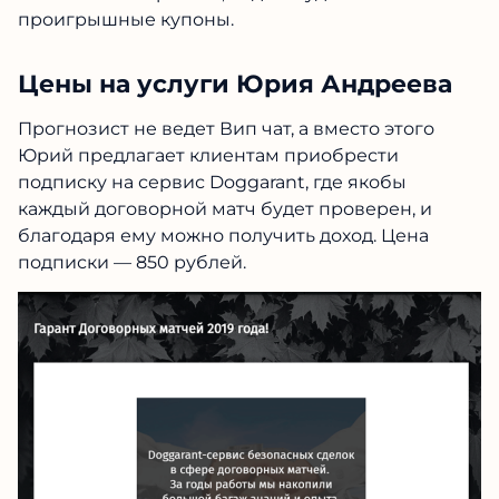
проигрышные купоны.
Цены на услуги Юрия Андреева
Прогнозист не ведет Вип чат, а вместо этого
Юрий предлагает клиентам приобрести
подписку на сервис Doggarant, где якобы
каждый договорной матч будет проверен, и
благодаря ему можно получить доход. Цена
подписки — 850 рублей.