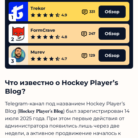
Trekor
Обзор
331
4.9
1
FormCrave
Обзор
247
4.8
2
Murev
Обзор
129
4.7
3
Что известно о Hockey Player’s
Blog?
Telegram-канал под названием Hockey Player’s
Blog (𝐇𝐨𝐜𝐤𝐞𝐲 𝐏𝐥𝐚𝐲𝐞𝐫’𝐬 𝐁𝐥𝐨𝐠) был зарегистрирован 14
июля 2025 года. При этом первые действия от
администратора появились лишь через две
недели, а активное продвижение началось к