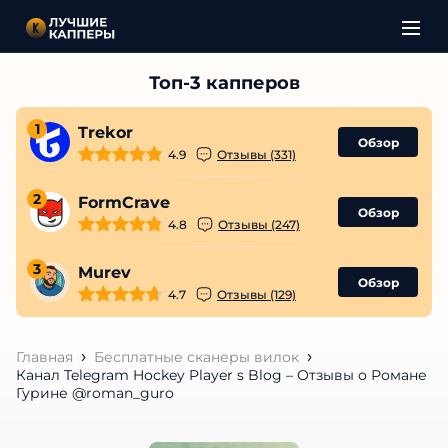
1
Trekor
Обзор
4.9
Отзывы (331)
2
FormCrave
Обзор
4.8
Отзывы (247)
3
Murev
Обзор
4.7
Отзывы (129)
Главная
Бесплатные сканеры вилок
Канал Telegram Hockey Player s Blog – Отзывы о Романе
Гурине @roman_guro