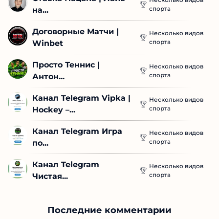
спорта
на...
Договорные Матчи | 
Несколько видов
спорта
Winbet
Просто Теннис | 
Несколько видов
спорта
Антон...
Канал Telegram Vipka | 
Несколько видов
спорта
Hockey –...
Канал Telegram Игра 
Несколько видов
спорта
по...
Канал Telegram 
Несколько видов
спорта
Чистая...
Последние комментарии