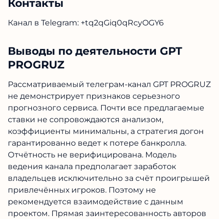
Контакты
Канал в Telegram: +tq2qGiq0qRcyOGY6
Выводы по деятельности GPT
PROGRUZ
Рассматриваемый телеграм-канал GPT PROGRUZ
не демонстрирует признаков серьезного
прогнозного сервиса. Почти все предлагаемые
ставки не сопровождаются анализом,
коэффициенты минимальны, а стратегия догон
гарантированно ведет к потере банкролла.
Отчётность не верифицирована. Модель
ведения канала предполагает заработок
владельцев исключительно за счёт проигрышей
привлечённых игроков. Поэтому не
рекомендуется взаимодействие с данным
проектом. Прямая заинтересованность авторов