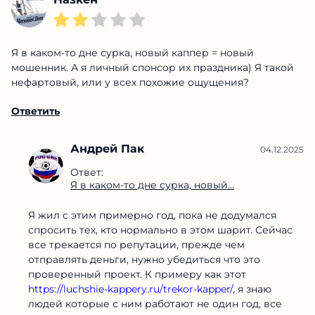
Я в каком-то дне сурка, новый каппер = новый
мошенник. А я личный спонсор их праздника) Я такой
нефартовый, или у всех похожие ощущения?
Ответить
Андрей Пак
04.12.2025
Ответ:
Я в каком-то дне сурка, новый...
Я жил с этим примерно год, пока не додумался
спросить тех, кто нормально в этом шарит. Сейчас
все трекается по репутации, прежде чем
отправлять деньги, нужно убедиться что это
проверенный проект. К примеру как этот
https://luchshie-kappery.ru/trekor-kapper/
, я знаю
людей которые с ним работают не один год, все