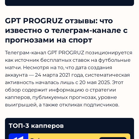
GPT PROGRUZ отзывы: что
известно о телеграм-канале с
прогнозами на спорт
Телеграм-канал GPT PROGRUZ позиционируется
как источник бесплатных ставок на футбольные
матчи. Несмотря на то, что дата создания
аккаунта — 24 марта 2021 года, систематическая
активность началась лишь с 20 мая 2025. Этот
обзор содержит информацию о стратегии
капперов, публикуемых прогнозах, уровне
выигрышей, а также откликах подписчиков.
ТОП-3 капперов