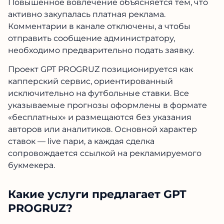
Повышенное вовлечение объясняется тем, что
активно закупалась платная реклама.
Комментарии в канале отключены, а чтобы
отправить сообщение администратору,
необходимо предварительно подать заявку.
Проект GPT PROGRUZ позиционируется как
капперский сервис, ориентированный
исключительно на футбольные ставки. Все
указываемые прогнозы оформлены в формате
«бесплатных» и размещаются без указания
авторов или аналитиков. Основной характер
ставок — live пари, а каждая сделка
сопровождается ссылкой на рекламируемого
букмекера.
Какие услуги предлагает GPT
PROGRUZ?