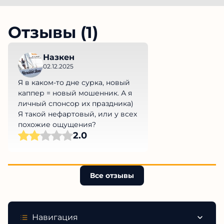
Отзывы (1)
Назкен
02.12.2025
Я в каком-то дне сурка, новый
каппер = новый мошенник. А я
личный спонсор их праздника)
Я такой нефартовый, или у всех
похожие ощущения?
2.0
Все отзывы
Навигация