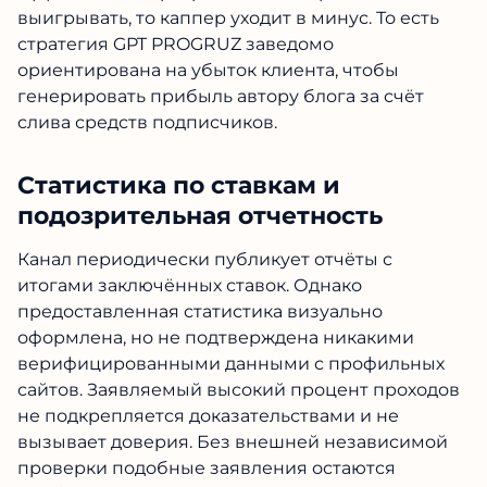
выигрывать, то каппер уходит в минус. То есть
стратегия GPT PROGRUZ заведомо
ориентирована на убыток клиента, чтобы
генерировать прибыль автору блога за счёт
слива средств подписчиков.
Статистика по ставкам и
подозрительная отчетность
Канал периодически публикует отчёты с
итогами заключённых ставок. Однако
предоставленная статистика визуально
оформлена, но не подтверждена никакими
верифицированными данными с профильных
сайтов. Заявляемый высокий процент проходов
не подкрепляется доказательствами и не
вызывает доверия. Без внешней независимой
проверки подобные заявления остаются