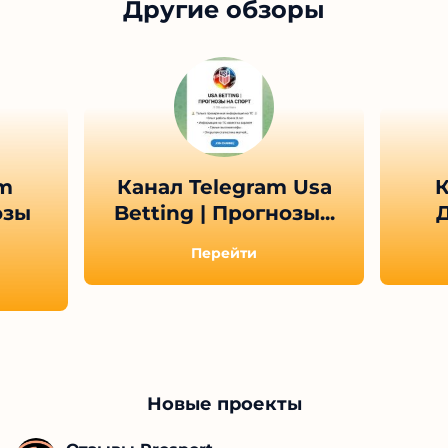
Другие обзоры
am
Канал Telegram Usa
К
озы
Betting | Прогнозы...
Д
Перейти
Новые проекты