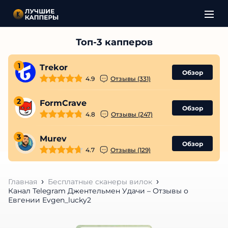
1
Trekor
Обзор
4.9
Отзывы (331)
2
FormCrave
Обзор
4.8
Отзывы (247)
3
Murev
Обзор
4.7
Отзывы (129)
Главная
Бесплатные сканеры вилок
Канал Telegram Джентельмен Удачи – Отзывы о
Евгении Evgen_lucky2