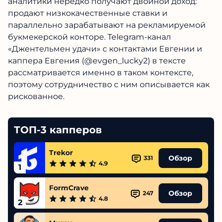
аналитики нередко получают двойной доход:
продают низкокачественные ставки и
параллельно зарабатывают на рекламируемой
букмекерской конторе. Telegram-канал
«Джентельмен удачи» с контактами Евгении и
каппера Евгения (@evgen_lucky2) в тексте
рассматривается именно в таком контексте,
поэтому сотрудничество с ним описывается как
рискованное.
ТОП-3 капперов
Trekor
Обзор
331
4.9
1
FormCrave
Обзор
247
4.8
2