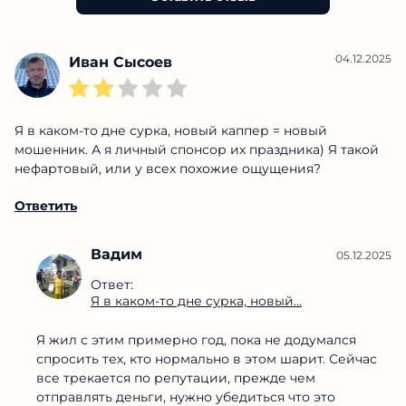
04.12.2025
Иван Сысоев
Я в каком-то дне сурка, новый каппер = новый
мошенник. А я личный спонсор их праздника) Я такой
нефартовый, или у всех похожие ощущения?
Ответить
Вадим
05.12.2025
Ответ:
Я в каком-то дне сурка, новый...
Я жил с этим примерно год, пока не додумался
спросить тех, кто нормально в этом шарит. Сейчас
все трекается по репутации, прежде чем
отправлять деньги, нужно убедиться что это