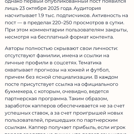
однако первый опубликованный пост появился
лишь 23 октября 2025 года. Аудитория
насчитывает 1.9 тыс. подписчиков. Активность на
пост — в пределах 220–250 просмотров в сутки.
При этом комментарии пользователям закрыты,
несмотря на бесплатный формат контента.
Авторы полностью скрывают свои личности:
отсутствуют фамилии, имена и ссылки на
личные профили в соцсетях. Тематика
охватывает прогнозы на хоккей и футбол,
причем без ясной специализации. В каждом
посте присутствует ссылка на официального
букмекера, с которым, очевидно, ведется
партнерская программа. Таким образом,
заработок капперов обеспечивается не за счет
успешных ставок, а за счет проигрышей новых
пользователей, пришедших по партнерским
ссылкам. Каппер получает прибыль, если игрок