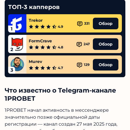
ТОП-3 капперов
Trekor
Обзор
331
4.9
1
FormCrave
Обзор
247
4.8
2
Murev
Обзор
129
4.7
3
Что известно о Telegram-канале
1PROBET
1PROBET начал активность в мессенджере
значительно позже официальной даты
регистрации — канал создан 27 мая 2025 года,