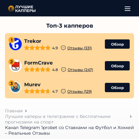
1
Trekor
Обзор
4.9
Отзывы (331)
2
FormCrave
Обзор
4.8
Отзывы (247)
3
Murev
Обзор
4.7
Отзывы (129)
Главная
Лучшие каперы в телеграмме с бесплатными
прогнозами на спорт
Канал Telegram 1probet со Ставками на Футбол и Хоккей
– Реальные Отзывы