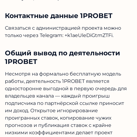
Контактные данные 1PROBET
Связаться с администрацией проекта можно
только через Telegram: +k1aeUleDiGtmZTFi.
Общий вывод по деятельности
1PROBET
Несмотря на формально бесплатную модель
работы, деятельность 1PROBET является
односторонне выгодной в первую очередь для
владельцев канала — каждый проигрыш
подписчика по партнёрской ссылке приносит
им доход. Открытое игнорирование
проигранных ставок, копирование чужих
прогнозов и публикация ставок с крайне
низкими коэффициентами делает проект