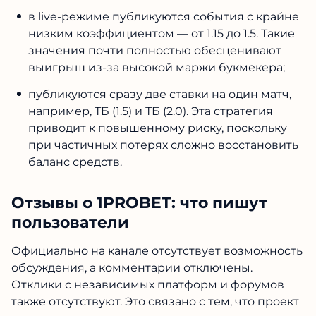
в live-режиме публикуются события с крайне
низким коэффициентом — от 1.15 до 1.5. Такие
значения почти полностью обесценивают
выигрыш из-за высокой маржи букмекера;
публикуются сразу две ставки на один матч,
например, ТБ (1.5) и ТБ (2.0). Эта стратегия
приводит к повышенному риску, поскольку
при частичных потерях сложно восстановить
баланс средств.
Отзывы о 1PROBET: что пишут
пользователи
Официально на канале отсутствует возможность
обсуждения, а комментарии отключены.
Отклики с независимых платформ и форумов
также отсутствуют. Это связано с тем, что проект