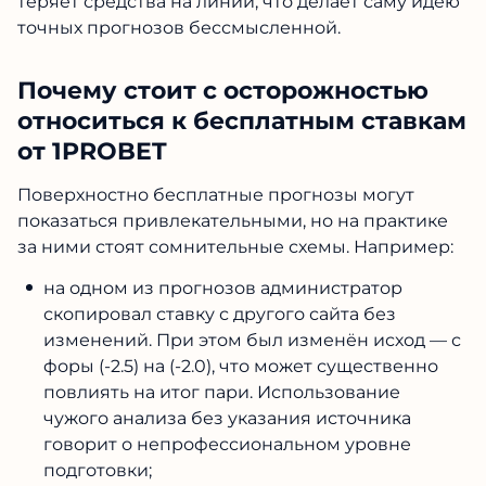
теряет средства на линии, что делает саму идею
точных прогнозов бессмысленной.
Почему стоит с осторожностью
относиться к бесплатным ставкам
от 1PROBET
Поверхностно бесплатные прогнозы могут
показаться привлекательными, но на практике
за ними стоят сомнительные схемы. Например:
на одном из прогнозов администратор
скопировал ставку с другого сайта без
изменений. При этом был изменён исход — с
форы (-2.5) на (-2.0), что может существенно
повлиять на итог пари. Использование
чужого анализа без указания источника
говорит о непрофессиональном уровне
подготовки;