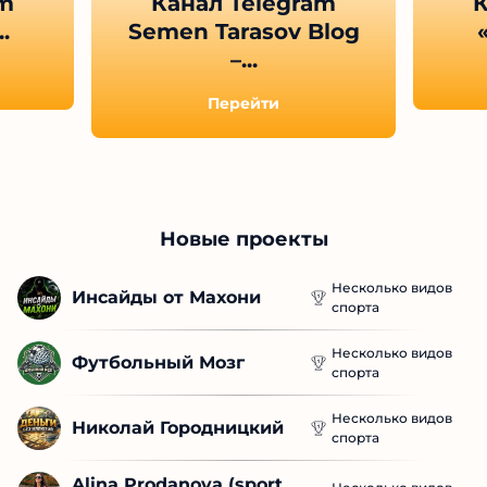
am
Канал Telegram
К
.
Semen Tarasov Blog
–...
Перейти
Новые проекты
Несколько видов
Инсайды от Махони
спорта
Несколько видов
Футбольный Мозг
спорта
Несколько видов
Николай Городницкий
спорта
Alina Prodanova (sport 