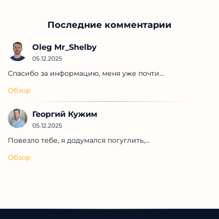
Последние комментарии
Oleg Mr_Shelby
05.12.2025
Спасибо за информацию, меня уже почти...
Обзор
Георгий Кужим
05.12.2025
Повезло тебе, я додумался погуглить,...
Обзор