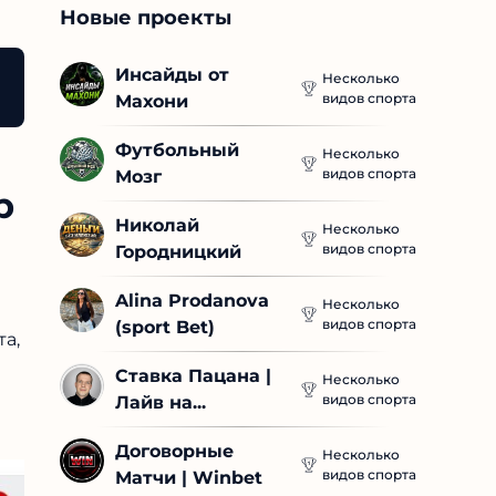
Новые проекты
Инсайды от 
Несколько
нты на договорные матчи от Камиля Любинского
видов спорта
Махони
Футбольный 
Несколько
видов спорта
Мозг
р
Николай 
Несколько
видов спорта
Городницкий
Alina Prodanova 
Несколько
видов спорта
(sport Bet)
а,
Ставка Пацана | 
Несколько
видов спорта
Лайв на...
Договорные 
Несколько
видов спорта
Матчи | Winbet