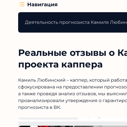
Навигация
Деятельность прогнозиста Камиля Любин
Реальные отзывы о К
проекта каппера
Камиль Любинский – каппер, который работае
сфокусирована на предоставлении прогнозов
а также проведя анализ отзывов, мы выяснил
проанализировали утверждения о гарантиро
прогнозиста в ВК.