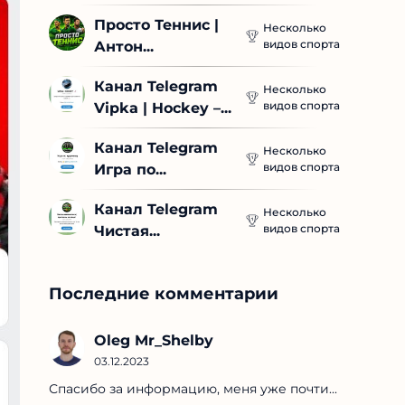
Просто Теннис | 
Несколько
видов спорта
Антон...
Канал Telegram 
Несколько
видов спорта
Vipka | Hockey –...
Канал Telegram 
Несколько
видов спорта
Игра по...
Канал Telegram 
Несколько
видов спорта
Чистая...
Последние комментарии
Oleg Mr_Shelby
03.12.2023
Спасибо за информацию, меня уже почти...