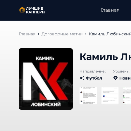
Главная
Главная
Договорные матчи
Камиль Любински
Камиль Л
Направление :
Уровень :
Футбол
Нови