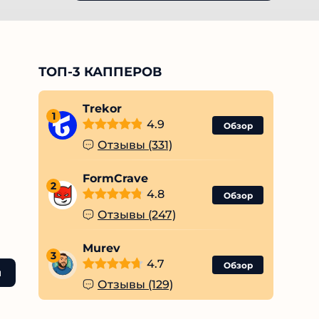
ТОП-3 КАППЕРОВ
Trekor
1
4.9
Обзор
Отзывы (331)
FormCrave
2
4.8
Обзор
Отзывы (247)
Murev
3
4.7
Обзор
ы
Отзывы (129)