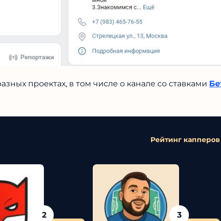
разных проектах, в том числе о канале со ставками
Бе
Рейтинг капперов
2
3