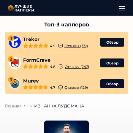
1
Trekor
Обзор
4.9
Отзывы (331)
2
FormCrave
Обзор
4.8
Отзывы (247)
3
Murev
Обзор
4.7
Отзывы (129)
Главная
ИЗНАНКА ЛУДОМАНА