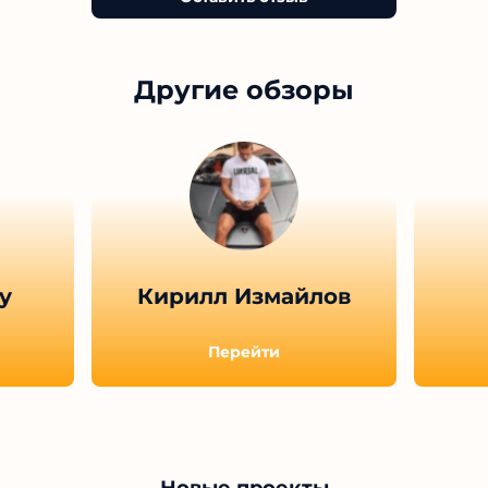
Другие обзоры
y
Кирилл Измайлов
Перейти
Новые проекты
Несколько видов
Инсайды от Махони