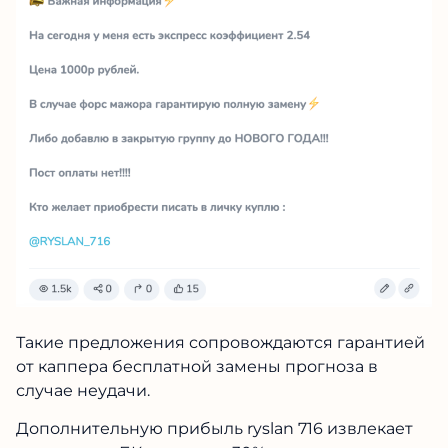
ФУТБОЛЬНЫЙ
КАППЕР №1
В
ТЕЛЕГРАМ — ЗАРАБАТЫВАЙ С
ЛУЧШИМИ!
Такие предложения сопровождаются
гарантией от каппера бесплатной замены
+247%
LIVE
прогноза в случае неудачи.
90%+
к банку за
ставки
Дополнительную прибыль ryslan 716 извлекает
проход
последний
каждый
из рекламы БК: не менее 30% от проигранного
прогнозов
месяц
день
банка привлеченного реферала приходят ему