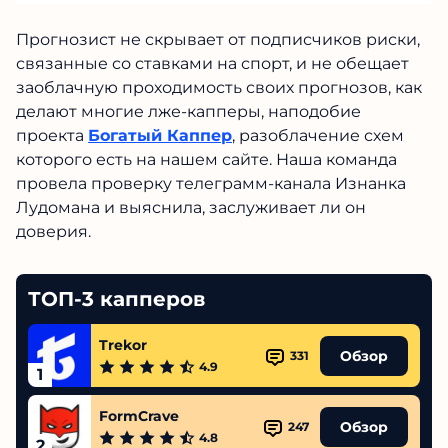
Прогнозист не скрывает от подписчиков
риски, связанные со ставками на спорт, и не
обещает заоблачную проходимость своих
прогнозов, как делают многие лже-капперы,
наподобие проекта
Богатый Каппер
,
разоблачение схем которого есть на нашем
сайте. Наша команда провела проверку
телеграмм-канала Изнанка Лудомана и
выяснила, заслуживает ли он доверия.
ТОП-3 капперов
Trekor
Обзор
331
4.9
1
FormCrave
Обзор
247
4.8
2