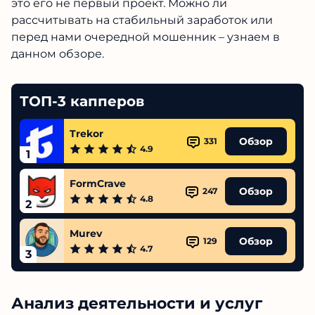
это его не первый проект. Можно ли
рассчитывать на стабильный заработок или
перед нами очередной мошенник – узнаем в
данном обзоре.
ТОП-3 капперов
Trekor
Обзор
331
4.9
1
FormCrave
Обзор
247
4.8
2
Murev
Обзор
129
4.7
3
Анализ деятельности и услуг