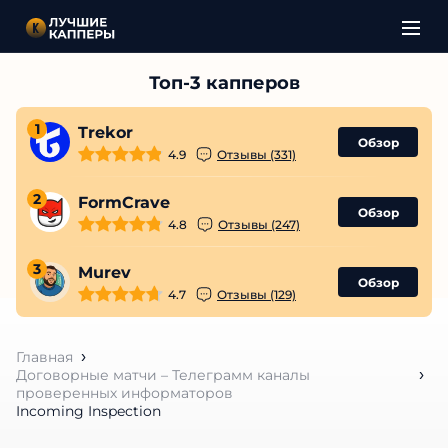
1
Trekor
Обзор
4.9
Отзывы (331)
2
FormCrave
Обзор
4.8
Отзывы (247)
3
Murev
Обзор
4.7
Отзывы (129)
Главная
Договорные матчи – Телеграмм каналы
проверенных информаторов
Incoming Inspection