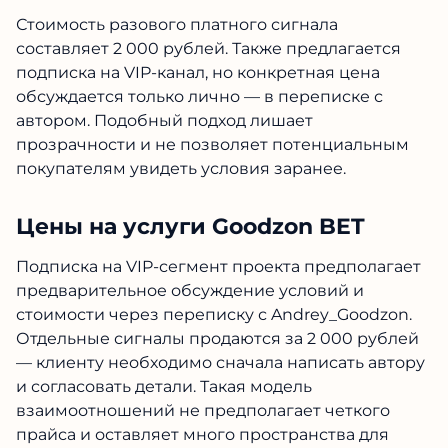
Стоимость разового платного сигнала
составляет 2 000 рублей. Также предлагается
подписка на VIP-канал, но конкретная цена
обсуждается только лично — в переписке с
автором. Подобный подход лишает
прозрачности и не позволяет потенциальным
покупателям увидеть условия заранее.
Цены на услуги Goodzon BET
Подписка на VIP-сегмент проекта предполагает
предварительное обсуждение условий и
стоимости через переписку с Andrey_Goodzon.
Отдельные сигналы продаются за 2 000 рублей
— клиенту необходимо сначала написать автору
и согласовать детали. Такая модель
взаимоотношений не предполагает четкого
прайса и оставляет много пространства для