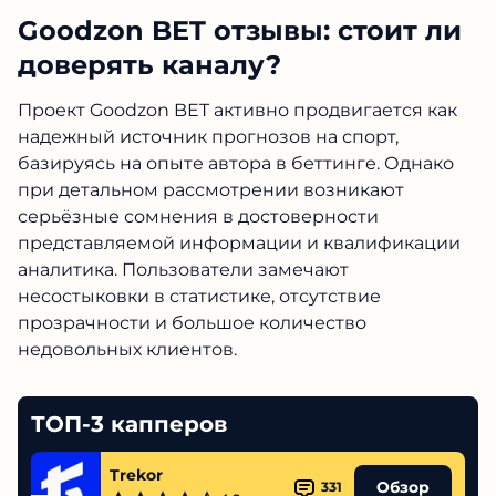
Goodzon BET отзывы: стоит ли
доверять каналу?
Проект Goodzon BET активно продвигается как
надежный источник прогнозов на спорт,
базируясь на опыте автора в беттинге. Однако
при детальном рассмотрении возникают
серьёзные сомнения в достоверности
представляемой информации и квалификации
аналитика. Пользователи замечают
несостыковки в статистике, отсутствие
прозрачности и большое количество
недовольных клиентов.
ТОП-3 капперов
Trekor
Обзор
331