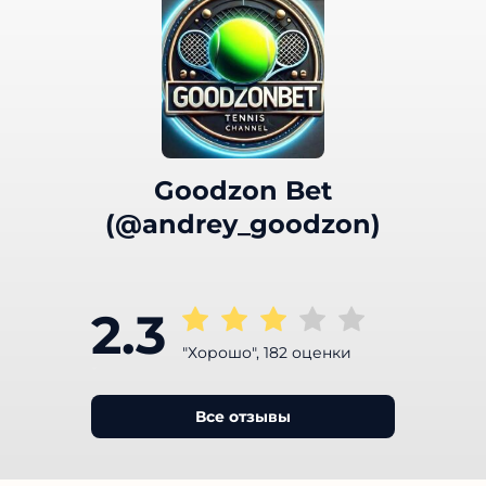
Goodzon Bet
(@andrey_goodzon)
2.3
"Хорошо", 182 оценки
Все отзывы