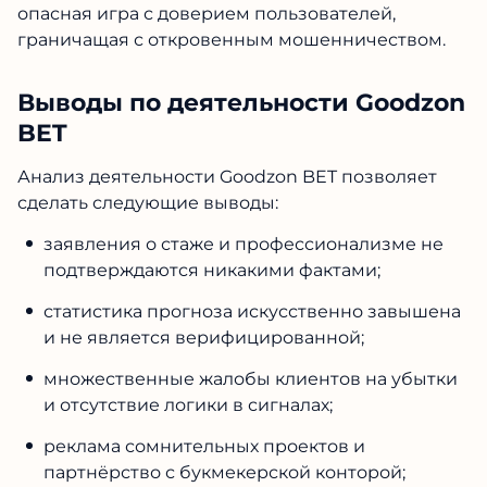
опасная игра с доверием пользователей,
граничащая с откровенным мошенничеством.
Выводы по деятельности Goodzon
BET
Анализ деятельности Goodzon BET позволяет
сделать следующие выводы:
заявления о стаже и профессионализме не
подтверждаются никакими фактами;
статистика прогноза искусственно завышена
и не является верифицированной;
множественные жалобы клиентов на убытки
и отсутствие логики в сигналах;
реклама сомнительных проектов и
партнёрство с букмекерской конторой;