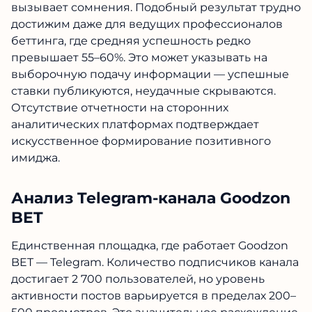
вызывает сомнения. Подобный результат трудно
достижим даже для ведущих профессионалов
беттинга, где средняя успешность редко
превышает 55–60%. Это может указывать на
выборочную подачу информации — успешные
ставки публикуются, неудачные скрываются.
Отсутствие отчетности на сторонних
аналитических платформах подтверждает
искусственное формирование позитивного
имиджа.
Анализ Telegram-канала Goodzon
BET
Единственная площадка, где работает Goodzon
BET — Telegram. Количество подписчиков канала
достигает 2 700 пользователей, но уровень
активности постов варьируется в пределах 200–