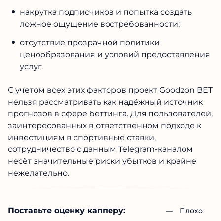
накрутка подписчиков и попытка создать
ложное ощущение востребованности;
отсутствие прозрачной политики
ценообразования и условий предоставления
услуг.
С учетом всех этих факторов проект Goodzon BET
нельзя рассматривать как надёжный источник
прогнозов в сфере беттинга. Для пользователей,
заинтересованных в ответственном подходе к
инвестициям в спортивные ставки,
сотрудничество с данным Telegram-каналом
несёт значительные риски убытков и крайне
нежелательно.
Поставьте оценку капперу:
— 
Плохо