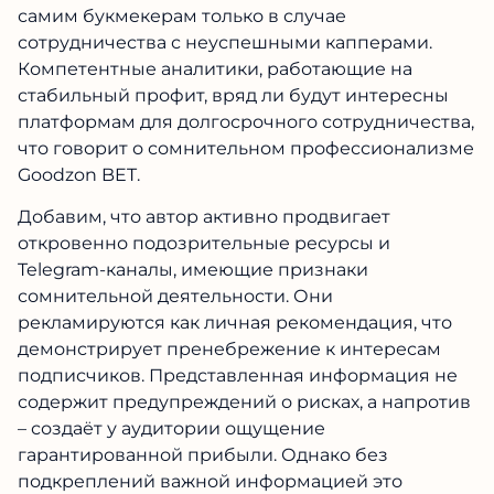
самим букмекерам только в случае
сотрудничества с неуспешными капперами.
Компетентные аналитики, работающие на
стабильный профит, вряд ли будут интересны
платформам для долгосрочного сотрудничества,
что говорит о сомнительном профессионализме
Goodzon BET.
Добавим, что автор активно продвигает
откровенно подозрительные ресурсы и
Telegram-каналы, имеющие признаки
сомнительной деятельности. Они
рекламируются как личная рекомендация, что
демонстрирует пренебрежение к интересам
подписчиков. Представленная информация не
содержит предупреждений о рисках, а напротив
– создаёт у аудитории ощущение
гарантированной прибыли. Однако без
подкреплений важной информацией это