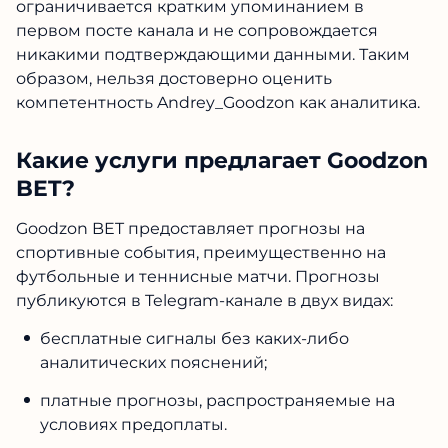
ограничивается кратким упоминанием в
первом посте канала и не сопровождается
никакими подтверждающими данными. Таким
образом, нельзя достоверно оценить
компетентность Andrey_Goodzon как аналитика.
Какие услуги предлагает Goodzon
BET?
Goodzon BET предоставляет прогнозы на
спортивные события, преимущественно на
футбольные и теннисные матчи. Прогнозы
публикуются в Telegram-канале в двух видах:
бесплатные сигналы без каких-либо
аналитических пояснений;
платные прогнозы, распространяемые на
условиях предоплаты.