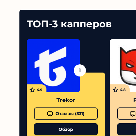
ТОП-3 капперов
1
4.9
4.8
Trekor
Отзывы (
331
)
Обзор