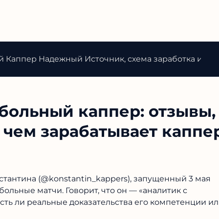
 Каппер Надежный Источник, схема заработка и стат
больный каппер: отзывы,
а чем зарабатывает каппе
стантина (@konstantin_kappers), запущенный 3 мая
больные матчи. Говорит, что он — «аналитик с
сть ли реальные доказательства его компетенции и