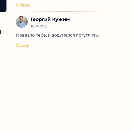
Обзор
Георгий Кужим
16.07.2025
й
Повезло тебе, я додумался погуглить,...
Обзор