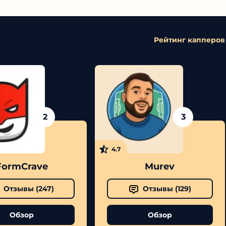
Рейтинг капперов
2
3
4.7
FormCrave
Murev
Отзывы (
247
)
Отзывы (
129
)
Обзор
Обзор