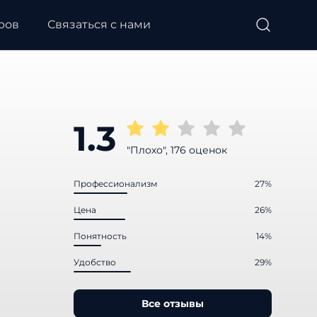
ров
Связаться с нами
1.3
"Плохо", 176 оценок
Профессионализм
27%
Цена
26%
Понятность
14%
Удобство
29%
Все отзывы