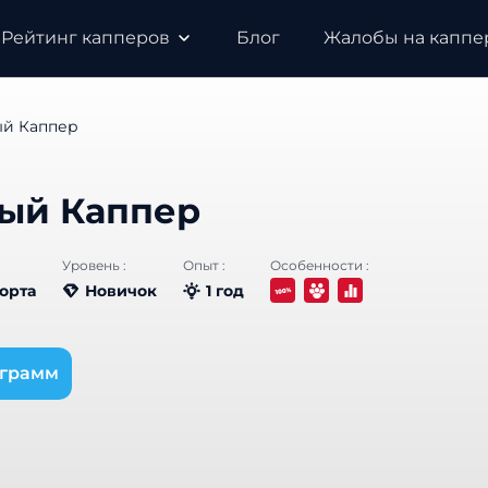
Рейтинг капперов
Блог
Жалобы на каппе
ый Каппер
ый Каппер
Уровень :
Опыт :
Особенности :
орта
Новичок
1 год
еграмм