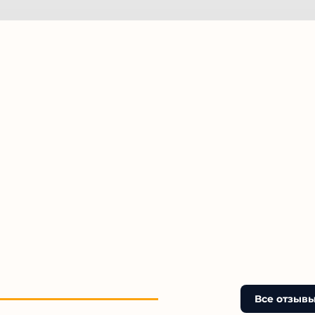
Все отзыв