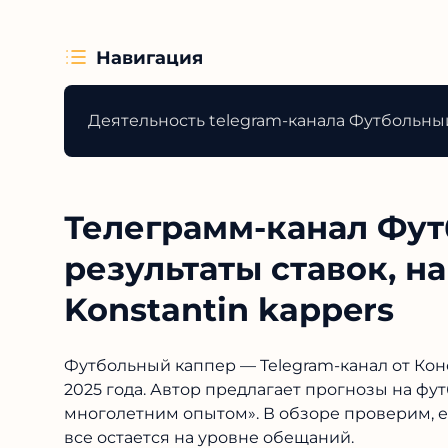
Навигация
Деятельность telegram-канала Футбольный
Телеграмм-канал Фут
результаты ставок, н
Konstantin kappers
Футбольный каппер — Telegram-канал от Кон
2025 года. Автор предлагает прогнозы на фут
многолетним опытом». В обзоре проверим, е
все остается на уровне обещаний.