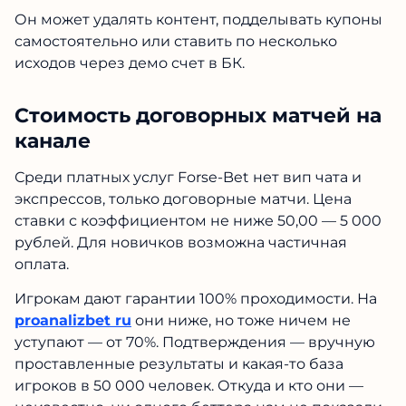
Он может удалять контент, подделывать купоны
самостоятельно или ставить по несколько
исходов через демо счет в БК.
Стоимость договорных матчей на
канале
Среди платных услуг Forse-Bet нет вип чата и
экспрессов, только договорные матчи. Цена
ставки с коэффициентом не ниже 50,00 — 5 000
рублей. Для новичков возможна частичная
оплата.
Игрокам дают гарантии 100% проходимости. На
proanalizbet ru
они ниже, но тоже ничем не
уступают — от 70%. Подтверждения — вручную
проставленные результаты и какая-то база
игроков в 50 000 человек. Откуда и кто они —