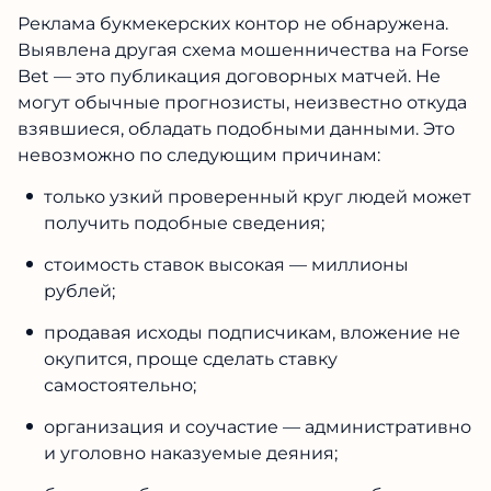
Реклама букмекерских контор не обнаружена.
Выявлена другая схема мошенничества на Forse
Bet — это публикация договорных матчей. Не
могут обычные прогнозисты, неизвестно откуда
взявшиеся, обладать подобными данными. Это
невозможно по следующим причинам:
только узкий проверенный круг людей может
получить подобные сведения;
стоимость ставок высокая — миллионы
рублей;
продавая исходы подписчикам, вложение не
окупится, проще сделать ставку
самостоятельно;
организация и соучастие — административно
и уголовно наказуемые деяния;