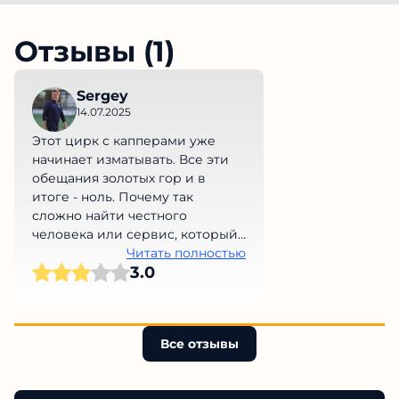
Отзывы (1)
Sergey
14.07.2025
Этот цирк с капперами уже
начинает изматывать. Все эти
обещания золотых гор и в
итоге - ноль. Почему так
сложно найти честного
человека или сервис, который
не обманет нас на деньги?
Читать полностью
3.0
Просто невыносимо!
Все отзывы