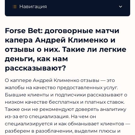
Навигация
Forse Bet: договорные матчи
капера Андрей Клименко и
отзывы о них. Такие ли легкие
деньги, как нам
рассказывают?
О каппере Андрей Клименко отзывы — это
жалобы на качество предоставленных услуг.
Бывшие клиенты и подписчики рассказывают о
низком качестве бесплатных и платных ставок.
Также они не рекомендуют доверять аналитику
из-за его специализация. На чем он
специализируется и как обманывает клиентов —
разберем в разоблачении, выделим плюсы и