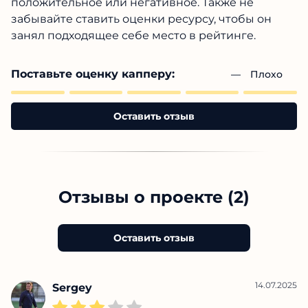
положительное или негативное. Также не
забывайте ставить оценки ресурсу, чтобы он
занял подходящее себе место в рейтинге.
Поставьте оценку капперу:
— 
Плохо
Оставить отзыв
Отзывы о проекте (2)
Оставить отзыв
14.07.2025
Sergey