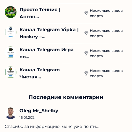
Просто Теннис | 
Несколько видов
спорта
Антон...
Канал Telegram Vipka | 
Несколько видов
спорта
Hockey –...
Канал Telegram Игра 
Несколько видов
спорта
по...
Канал Telegram 
Несколько видов
спорта
Чистая...
Последние комментарии
Oleg Mr_Shelby
16.01.2024
Спасибо за информацию, меня уже почти...