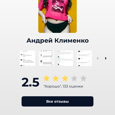
Андрей Клименко
2.5
"Хорошо", 133 оценки
Все отзывы