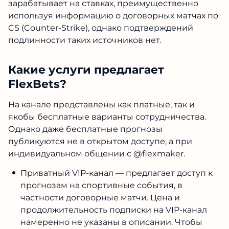
зарабатывает на ставках, преимущественно
используя информацию о договорных матчах по
CS (Counter-Strike), однако подтверждений
подлинности таких источников нет.
Какие услуги предлагает
FlexBets?
На канале представлены как платные, так и
якобы бесплатные варианты сотрудничества.
Однако даже бесплатные прогнозы
публикуются не в открытом доступе, а при
индивидуальном общении с @flexmaker.
Приватный VIP-канал — предлагает доступ к
прогнозам на спортивные события, в
частности договорные матчи. Цена и
продолжительность подписки на VIP-канал
намеренно не указаны в описании. Чтобы