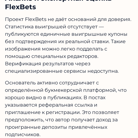
FlexBets
Проект FlexBets не даёт оснований для доверия.
Статистика выигрышей отсутствует —
публикуются единичные выигрышные купоны
без подтверждения их реальной ставки. Такие
изображения можно легко подделать с
помощью специальных редакторов.
Верификация результатов через
специализированные сервисы недоступна.
Основатель активно сотрудничает с
определённой букмекерской платформой, что
хорошо видно в публикациях. В постах
указывается реферальная ссылка и
приглашение к регистрации. Это позволяет
предположить, что автор получает доход за
проигранные депозиты привлечённых
подписчиков.