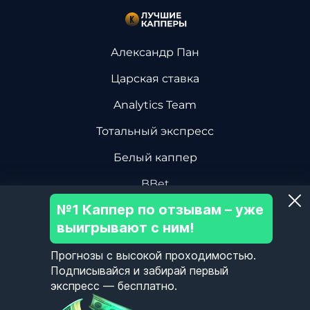
Александр Пан
Царская ставка
Analytics Team
Тотальный экспресс
Белый каппер
BBet
№1 Каппер по отзывам – уже
Василий Винокуров
выигрывают с ним!
Дмитрий Ревизор БК
Прогнозы с высокой проходимостью.
Центр Хоккейной Аналитики
Подписывайся и забирай первый
экспресс — бесплатно.
Олег Соловьев