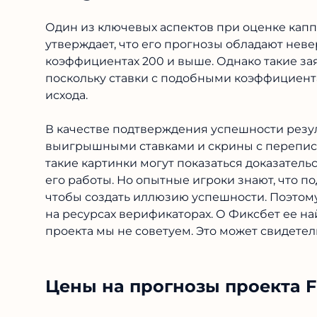
Один из ключевых аспектов при оценке каппе
утверждает, что его прогнозы обладают нев
коэффициентах 200 и выше. Однако такие за
поскольку ставки с подобными коэффициент
исхода.
В качестве подтверждения успешности резул
выигрышными ставками и скрины с переписо
такие картинки могут показаться доказатель
его работы. Но опытные игроки знают, что 
чтобы создать иллюзию успешности. Поэтом
на ресурсах верификаторах. О Фиксбет ее най
проекта мы не советуем. Это может свидете
Цены на прогнозы проекта F