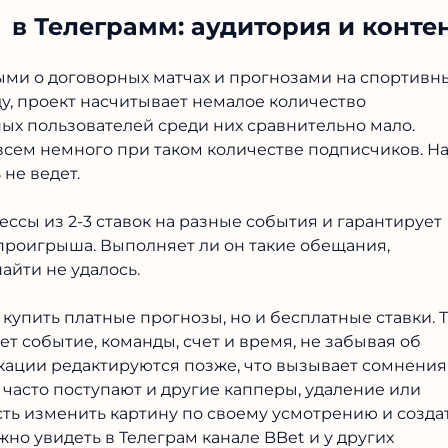
 в Телеграмм: аудитория и конте
ыми о договорных матчах и прогнозами на спортивн
ду, проект насчитывает немалое количество
ных пользователей среди них сравнительно мало.
всем немного при таком количестве подписчиков. Н
 не ведет.
ессы из 2-3 ставок на разные события и гарантирует
 проигрыша. Выполняет ли он такие обещания,
айти не удалось.
купить платные прогнозы, но и бесплатные ставки. Т
т событие, команды, счет и время, не забывая об
икации редактируются позже, что вызывает сомнения
к часто поступают и другие капперы, удаление или
ть изменить картину по своему усмотрению и созда
о увидеть в Телеграм канале BBet и у других