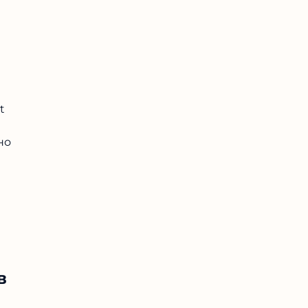
t
но
в