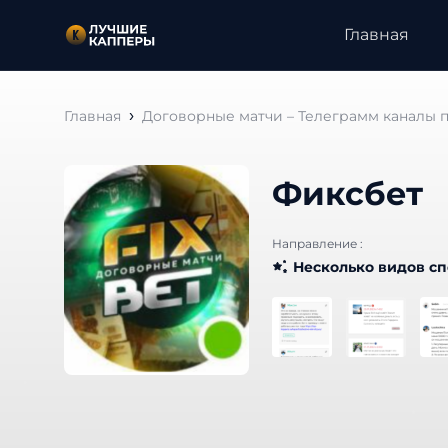
Главная
Главная
Договорные матчи – Телеграмм каналы
Фиксбет
Направление :
Несколько видов сп