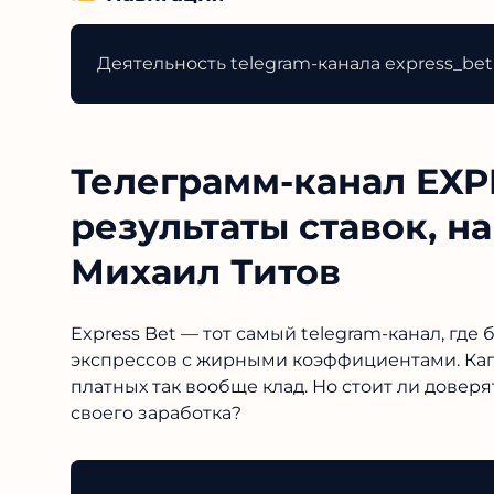
Деятельность telegram-канала express_bet
Телеграмм-канал EXP
результаты ставок, н
Михаил Титов
Express Bet — тот самый telegram-канал, где
экспрессов с жирными коэффициентами. Каппе
платных так вообще клад. Но стоит ли доверя
своего заработка?