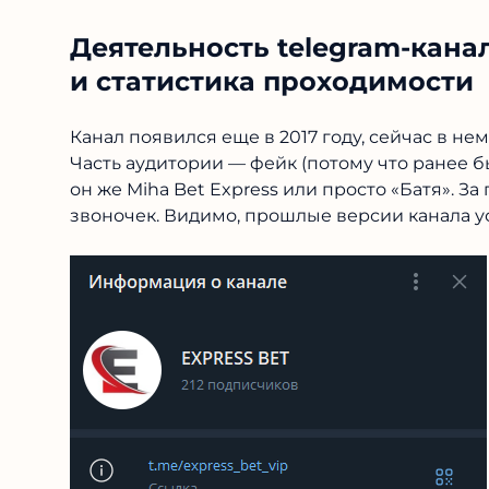
Деятельность telegram-канал
и статистика проходимости
Канал появился еще в 2017 году, сейчас в не
Часть аудитории — фейк (потому что ранее б
он же Miha Bet Express или просто «Батя». 
звоночек. Видимо, прошлые версии канала у