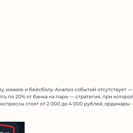
у, хоккею и бейсболу. Анализ событий отсутствует —
ть по 20% от банка на пари — стратегия, при которо
экспрессы стоят от 2 000 до 4 000 рублей, ординары