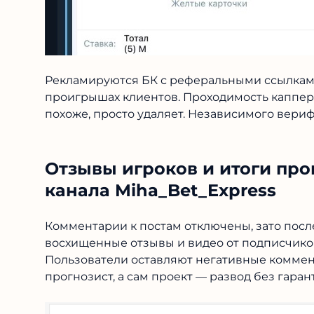
Рекламируются БК с реферальными ссылками, 
проигрышах клиентов. Проходимость каппер 
похоже, просто удаляет. Независимого вериф
Отзывы игроков и итоги про
канала Miha_Bet_Express
Комментарии к постам отключены, зато пос
восхищенные отзывы и видео от подписчиков
Пользователи оставляют негативные коммен
прогнозист, а сам проект — развод без гаран