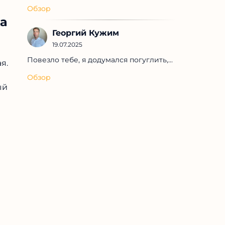
Обзор
ка
Георгий Кужим
19.07.2025
Повезло тебе, я додумался погуглить,...
я.
Обзор
ый