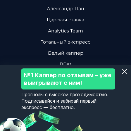
Александр Пан
Царская ставка
Analytics Team
Тотальный экспресс
Белый каппер
BBet
№1 Каппер по отзывам – уже
Василий Винокуров
выигрывают с ним!
Дмитрий Ревизор БК
Прогнозы с высокой проходимостью.
Центр Хоккейной Аналитики
Подписывайся и забирай первый
экспресс — бесплатно.
Олег Соловьев
Пользовательское Соглашение
Политика Конфиденциальности
Контакты