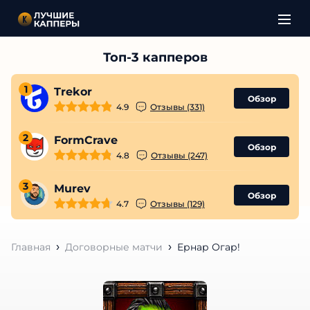
1
Trekor
Обзор
4.9
Отзывы (331)
2
FormCrave
Обзор
4.8
Отзывы (247)
3
Murev
Обзор
4.7
Отзывы (129)
Главная
Договорные матчи
Ернар Огар!