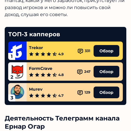
mantaq, какой у него заработок, присутствует ли
развод игроков и можно ли повысить свой
доход, слушая его советы.
ТОП-3 капперов
Trekor
Обзор
331
4.9
1
FormCrave
Обзор
247
4.8
2
Murev
Обзор
129
4.7
3
Деятельность Телеграмм канала
Ернар Огар