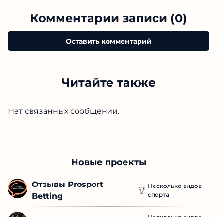
Комментарии записи (0)
Оставить комментарий
Читайте также
Нет связанных сообщений.
Новые проекты
Отзывы Prosport 
Несколько видов
спорта
Betting
Несколько видов