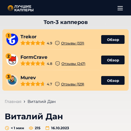
1
Trekor
Обзор
4.9
Отзывы (331)
2
FormCrave
Обзор
4.8
Отзывы (247)
3
Murev
Обзор
4.7
Отзывы (129)
Главная
Виталий Дан
Виталий Дан
< 1
мин
215
16.10.2023