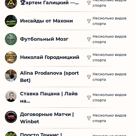
🏆артем Галицкий —...
спорта
Несколько видов
Инсайды от Махони
спорта
Несколько видов
Футбольный Мозг
спорта
Несколько видов
Николай Городницкий
спорта
Alina Prodanova (sport 
Несколько видов
спорта
Bet)
Ставка Пацана | Лайв 
Несколько видов
спорта
на...
Договорные Матчи | 
Несколько видов
спорта
Winbet
Просто Теннис | 
Несколько видов