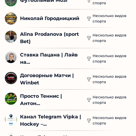
Футбольный Мозг
спорта
Несколько видов
Николай Городницкий
спорта
Alina Prodanova (sport 
Несколько видов
спорта
Bet)
Ставка Пацана | Лайв 
Несколько видов
спорта
на...
Договорные Матчи | 
Несколько видов
спорта
Winbet
Просто Теннис | 
Несколько видов
спорта
Антон...
Канал Telegram Vipka | 
Несколько видов
спорта
Hockey –...