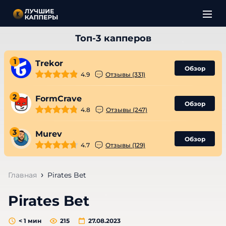
1
Trekor
Обзор
4.9
Отзывы (331)
2
FormCrave
Обзор
4.8
Отзывы (247)
3
Murev
Обзор
4.7
Отзывы (129)
Главная
Pirates Bet
Pirates Bet
< 1
мин
215
27.08.2023