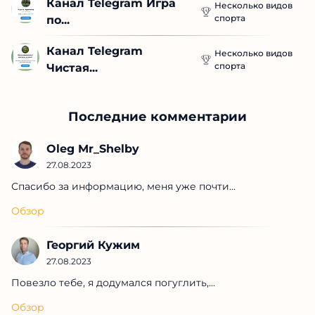
Канал Telegram Игра 
Несколько видов
спорта
по...
Канал Telegram 
Несколько видов
спорта
Чистая...
Последние комментарии
Oleg Mr_Shelby
27.08.2023
Спасибо за информацию, меня уже почти...
Обзор
Георгий Кужим
27.08.2023
Повезло тебе, я додумался погуглить,...
Обзор