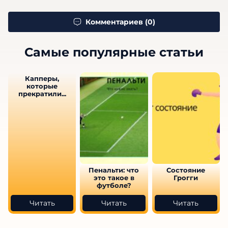
Комментариев (0)
Самые популярные статьи
Капперы,
которые
прекратили...
Пенальти: что
Состояние
это такое в
Грогги
футболе?
Читать
Читать
Читать