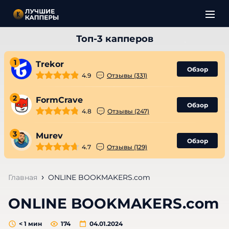
1
Trekor
Обзор
4.9
Отзывы (331)
2
FormCrave
Обзор
4.8
Отзывы (247)
3
Murev
Обзор
4.7
Отзывы (129)
Главная
ONLINE BOOKMAKERS.com
ONLINE BOOKMAKERS.com
< 1
мин
174
04.01.2024