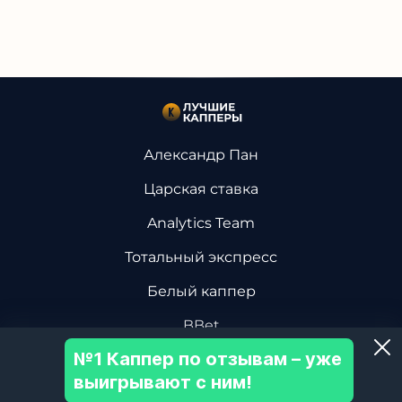
Александр Пан
Царская ставка
Analytics Team
Тотальный экспресс
Белый каппер
BBet
№1 Каппер по отзывам – уже
Василий Винокуров
выигрывают с ним!
Дмитрий Ревизор БК