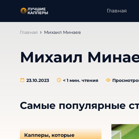
Главная
Главная
Михаил Минаев
Михаил Мина
23.10.2023
< 1
мин. чтения
Просмотров
Самые популярные с
Капперы, которые