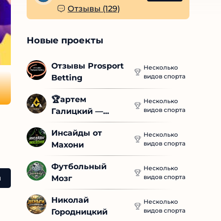
Отзывы (129)
Новые проекты
Отзывы Prosport 
Несколько
видов спорта
Betting
🏆артем 
Несколько
видов спорта
Галицкий —...
Инсайды от 
Несколько
видов спорта
Махони
Футбольный 
Несколько
видов спорта
й
Мозг
Николай 
Несколько
видов спорта
Городницкий