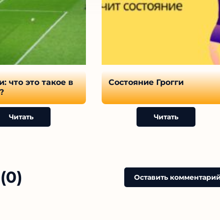
: что это такое в
Состояние Грогги
?
Читать
Читать
(0)
Оставить комментари