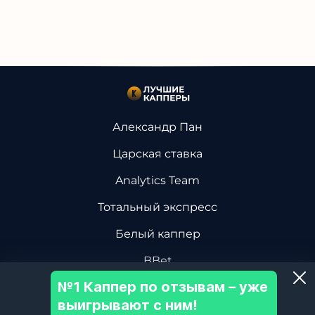
Александр Пан
Царская ставка
Analytics Team
Тотальный экспресс
Белый каппер
BBet
№1 Каппер по отзывам – уже
Василий Винокуров
выигрывают с ним!
Дмитрий Ревизор БК