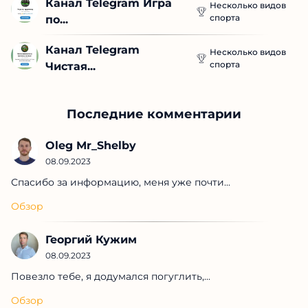
Канал Telegram Игра 
Несколько видов
спорта
по...
Канал Telegram 
Несколько видов
спорта
Чистая...
Последние комментарии
Oleg Mr_Shelby
08.09.2023
Спасибо за информацию, меня уже почти...
Обзор
Георгий Кужим
08.09.2023
Повезло тебе, я додумался погуглить,...
Обзор