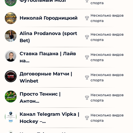
Футбольный Мозг
спорта
Несколько видов
Николай Городницкий
спорта
Alina Prodanova (sport 
Несколько видов
спорта
Bet)
Ставка Пацана | Лайв 
Несколько видов
спорта
на...
Договорные Матчи | 
Несколько видов
спорта
Winbet
Просто Теннис | 
Несколько видов
спорта
Антон...
Канал Telegram Vipka | 
Несколько видов
спорта
Hockey –...