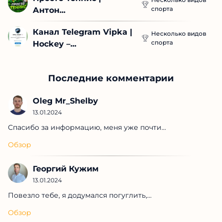
спорта
Антон...
Канал Telegram Vipka | 
Несколько видов
спорта
Hockey –...
Последние комментарии
Oleg Mr_Shelby
13.01.2024
Спасибо за информацию, меня уже почти...
Обзор
Георгий Кужим
13.01.2024
Повезло тебе, я додумался погуглить,...
Обзор