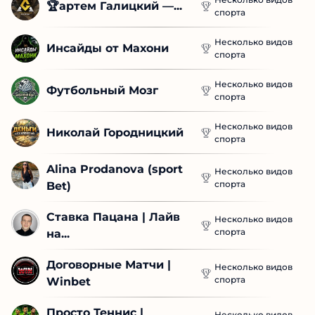
🏆артем Галицкий —...
спорта
Несколько видов
Инсайды от Махони
спорта
Несколько видов
Футбольный Мозг
спорта
Несколько видов
Николай Городницкий
спорта
Alina Prodanova (sport 
Несколько видов
спорта
Bet)
Ставка Пацана | Лайв 
Несколько видов
спорта
на...
Договорные Матчи | 
Несколько видов
спорта
Winbet
Просто Теннис | 
Несколько видов