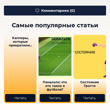
Комментариев (0)
Самые популярные статьи
Капперы,
которые
прекратили...
Пенальти: что
Состояние
это такое в
Грогги
футболе?
Читать
Читать
Читать