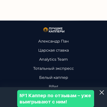
Александр Пан
Царская ставка
Analytics Team
Тотальный экспресс
Белый каппер
BBet
№1 Каппер по отзывам – уже
Василий Винокуров
выигрывают с ним!
Дмитрий Ревизор БК