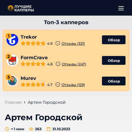
1
Trekor
Обзор
4.9
Отзывы (331)
2
FormCrave
Обзор
4.8
Отзывы (247)
3
Murev
Обзор
4.7
Отзывы (129)
Главная
Артем Городской
Артем Городской
< 1
мин
263
31.10.2023