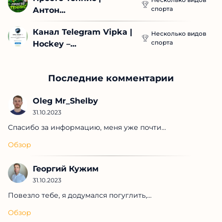
спорта
Антон...
Канал Telegram Vipka | 
Несколько видов
спорта
Hockey –...
Последние комментарии
Oleg Mr_Shelby
31.10.2023
Спасибо за информацию, меня уже почти...
Обзор
Георгий Кужим
31.10.2023
Повезло тебе, я додумался погуглить,...
Обзор