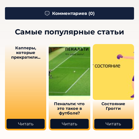
Комментариев (0)
Самые популярные статьи
Капперы,
которые
прекратили...
Пенальти: что
Состояние
это такое в
Грогги
футболе?
Читать
Читать
Читать