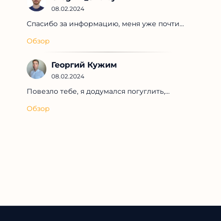
08.02.2024
Спасибо за информацию, меня уже почти...
Обзор
Георгий Кужим
08.02.2024
Повезло тебе, я додумался погуглить,...
Обзор