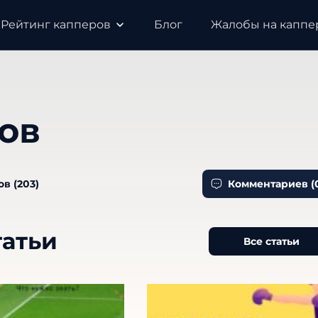
Рейтинг капперов
Блог
Жалобы на каппе
ов
в (
203
)
Комментариев (
татьи
Все статьи