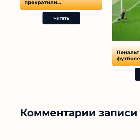
прекратили...
Читать
Пенальти
футболе
Комментарии записи 