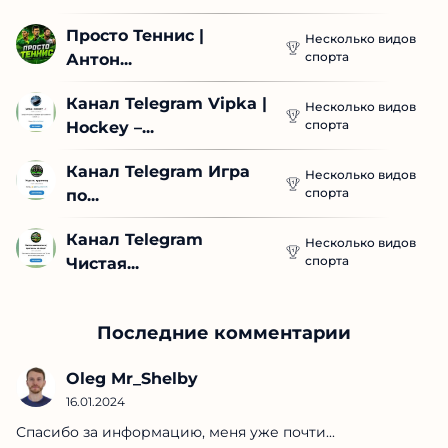
Просто Теннис | 
Несколько видов
спорта
Антон...
Канал Telegram Vipka | 
Несколько видов
спорта
Hockey –...
Канал Telegram Игра 
Несколько видов
спорта
по...
Канал Telegram 
Несколько видов
спорта
Чистая...
Последние комментарии
Oleg Mr_Shelby
16.01.2024
Спасибо за информацию, меня уже почти...