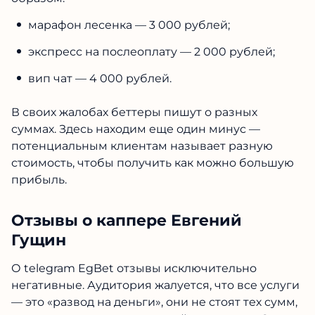
марафон лесенка — 3 000 рублей;
экспресс на послеоплату — 2 000 рублей;
вип чат — 4 000 рублей.
В своих жалобах беттеры пишут о разных
суммах. Здесь находим еще один минус —
потенциальным клиентам называет разную
стоимость, чтобы получить как можно большую
прибыль.
Отзывы о каппере Евгений
Гущин
О telegram EgBet отзывы исключительно
негативные. Аудитория жалуется, что все услуги
— это «развод на деньги», они не стоят тех сумм,