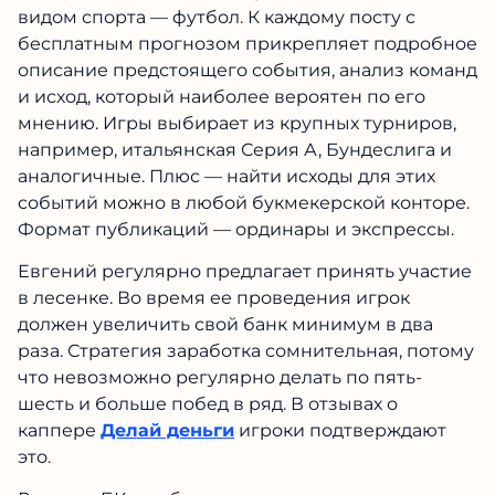
видом спорта — футбол. К каждому посту с
бесплатным прогнозом прикрепляет подробное
описание предстоящего события, анализ команд
и исход, который наиболее вероятен по его
мнению. Игры выбирает из крупных турниров,
например, итальянская Серия А, Бундеслига и
аналогичные. Плюс — найти исходы для этих
событий можно в любой букмекерской конторе.
Формат публикаций — ординары и экспрессы.
Евгений регулярно предлагает принять участие
в лесенке. Во время ее проведения игрок
должен увеличить свой банк минимум в два
раза. Стратегия заработка сомнительная, потому
что невозможно регулярно делать по пять-
шесть и больше побед в ряд. В отзывах о
каппере
Делай деньги
игроки подтверждают
это.