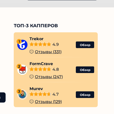
ТОП-3 КАППЕРОВ
Trekor
1
4.9
Обзор
Отзывы (331)
FormCrave
2
4.8
Обзор
Отзывы (247)
Murev
3
4.7
Обзор
ы
Отзывы (129)