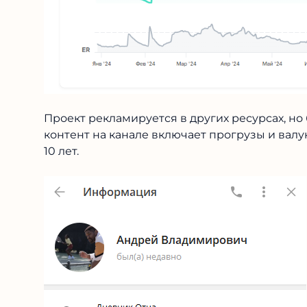
Проект рекламируется в других ресурсах, но
контент на канале включает прогрузы и валу
10 лет.