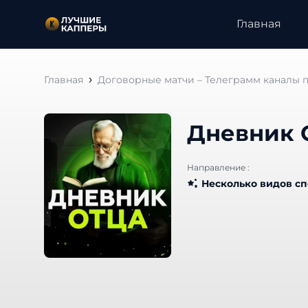
Главная
Главная
Договорные матчи – Телеграмм каналы
Дневник 
Направление :
Несколько видов сп