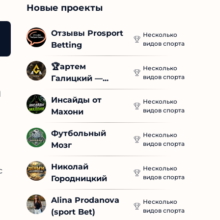
Новые проекты
Отзывы Prosport 
Несколько
 Tennis Dad
Цены на прогнозы от Tennis Dad
Отз
видов спорта
Betting
🏆артем 
Несколько
видов спорта
Галицкий —...
а
Инсайды от 
Несколько
видов спорта
Махони
Футбольный 
Несколько
видов спорта
Мозг
Николай 
Несколько
с
видов спорта
Городницкий
ы
Alina Prodanova 
Несколько
видов спорта
(sport Bet)