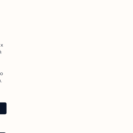
и
ых
й
го
.