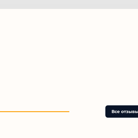
Все отзыв