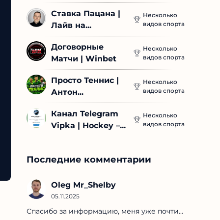
Ставка Пацана | 
Несколько
видов спорта
Лайв на...
Договорные 
Несколько
видов спорта
Матчи | Winbet
Просто Теннис | 
Несколько
видов спорта
Антон...
Канал Telegram 
Несколько
видов спорта
Vipka | Hockey –...
Последние комментарии
Oleg Mr_Shelby
05.11.2025
Спасибо за информацию, меня уже почти...