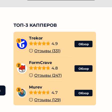
ТОП-3 КАППЕРОВ
Trekor
1
4.9
Обзор
Отзывы (331)
FormCrave
2
4.8
Обзор
Отзывы (247)
Murev
3
ы
4.7
Обзор
Отзывы (129)