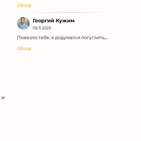
Обзор
Георгий Кужим
05.11.2025
Повезло тебе, я додумался погуглить,...
Обзор
 и