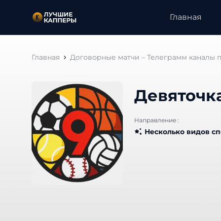
Главная
Главная
Договорные матчи – Телеграмм каналы
Девяточк
Направление :
Несколько видов сп