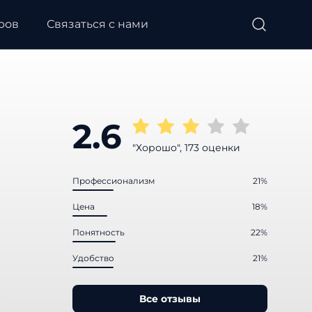
ров
Связаться с нами
2.6
"Хорошо", 173 оценки
Профессионализм
21%
Цена
18%
Понятность
22%
Удобство
21%
Все отзывы