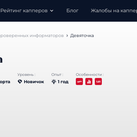
Рейтинг капперов
Блог
Жалобы на каппе
 проверенных информаторов
Девяточка
а
Уровень :
Опыт :
Особенности :
орта
Новичок
1 год