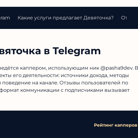
gram
Какие услуги предлагает Девяточка?
Отзывы
вяточка в Telegram
ведётся каппером, использующим ник @pasha9dev. 
кты его деятельности: источники дохода, методы
 и поведение на канале. Отзывы пользователей по
а формат коммуникации с подписчиками вызывает
Рейтинг капперов