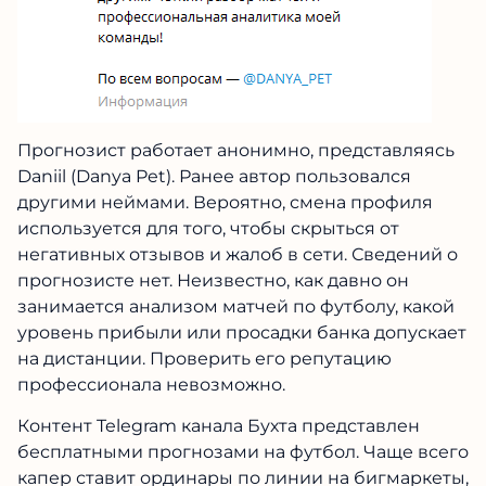
Прогнозист работает анонимно, представляясь
Daniil (Danya Pet). Ранее автор пользовался
другими неймами. Вероятно, смена профиля
используется для того, чтобы скрыться от
негативных отзывов и жалоб в сети. Сведений о
прогнозисте нет. Неизвестно, как давно он
занимается анализом матчей по футболу, какой
уровень прибыли или просадки банка допускает
на дистанции. Проверить его репутацию
профессионала невозможно.
Контент Telegram канала Бухта представлен
бесплатными прогнозами на футбол. Чаще всего
капер ставит ординары по линии на бигмаркеты,