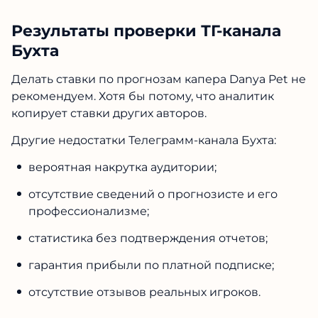
Результаты проверки ТГ-канала
Бухта
Делать ставки по прогнозам капера Danya Pet не
рекомендуем. Хотя бы потому, что аналитик
копирует ставки других авторов.
Другие недостатки Телеграмм-канала Бухта:
вероятная накрутка аудитории;
отсутствие сведений о прогнозисте и его
профессионализме;
статистика без подтверждения отчетов;
гарантия прибыли по платной подписке;
отсутствие отзывов реальных игроков.