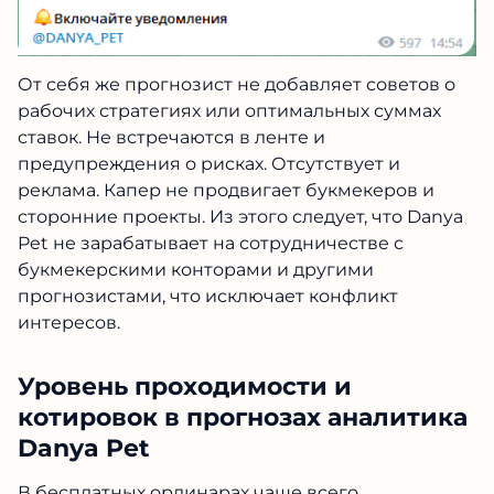
От себя же прогнозист не добавляет советов о
рабочих стратегиях или оптимальных суммах
ставок. Не встречаются в ленте и
предупреждения о рисках. Отсутствует и
реклама. Капер не продвигает букмекеров и
сторонние проекты. Из этого следует, что Danya
Pet не зарабатывает на сотрудничестве с
букмекерскими конторами и другими
прогнозистами, что исключает конфликт
интересов.
Уровень проходимости и
котировок в прогнозах аналитика
Danya Pet
В бесплатных ординарах чаще всего