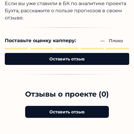
Если вы уже ставили в БК по аналитике проекта
Бухта, расскажите о пользе прогнозов в своем
отзыве.
Поставьте оценку капперу:
— 
Плохо
Оставить отзыв
Отзывы о проекте (0)
Оставить отзыв