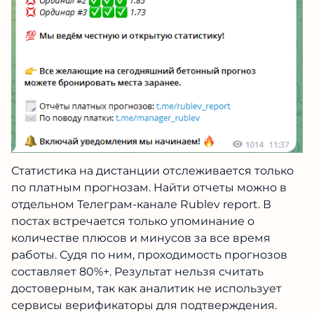
Статистика на дистанции отслеживается только
по платным прогнозам. Найти отчеты можно в
отдельном Телеграм-канале Rublev report. В
постах встречается только упоминание о
количестве плюсов и минусов за все время
работы. Судя по ним, проходимость прогнозов
составляет 80%+. Результат нельзя считать
достоверным, так как аналитик не использует
сервисы верификаторы для подтверждения.