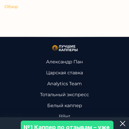
Обзор
Александр Пан
Царская ставка
Analytics Team
Тотальный экспресс
Белый каппер
BBet
№1 Каппер по отзывам – уже
Василий Винокуров