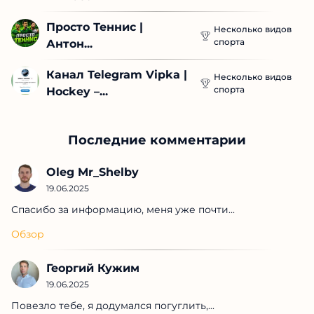
Просто Теннис | 
Несколько видов
спорта
Антон...
Канал Telegram Vipka | 
Несколько видов
спорта
Hockey –...
Последние комментарии
Oleg Mr_Shelby
19.06.2025
Спасибо за информацию, меня уже почти...
Обзор
Георгий Кужим
19.06.2025
Повезло тебе, я додумался погуглить,...