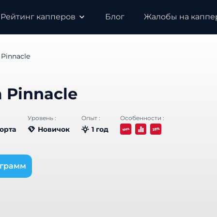
Рейтинг капперов
Блог
Жалобы на каппе
 Pinnacle
m Pinnacle
Уровень :
Опыт :
Особенности :
орта
Новичок
1 год
еграмм