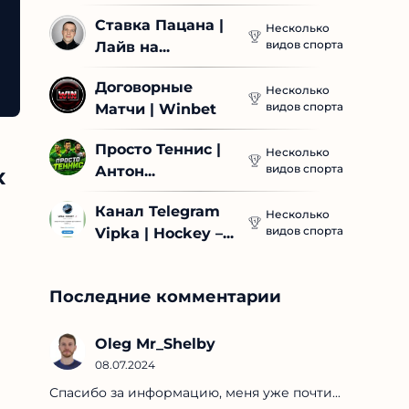
Ставка Пацана | 
Несколько
видов спорта
Лайв на...
Договорные 
Несколько
видов спорта
Матчи | Winbet
Просто Теннис | 
Несколько
видов спорта
Антон...
х
Канал Telegram 
Несколько
видов спорта
Vipka | Hockey –...
Последние комментарии
Oleg Mr_Shelby
08.07.2024
Спасибо за информацию, меня уже почти...