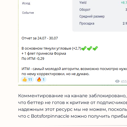
Комментирование на канале заблокировано, 
что беттер не готов к критике от подписчико
надежным этот ресурс мы не можем, посколь
что с Botsforpinnaccle можно получить прибы