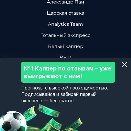
Александр Пан
Царская ставка
Analytics Team
Тотальный экспресс
Белый каппер
BBet
№1 Каппер по отзывам – уже
Василий Винокуров
выигрывают с ним!
Дмитрий Ревизор БК
Прогнозы с высокой проходимостью.
Центр Хоккейной Аналитики
Подписывайся и забирай первый
экспресс — бесплатно.
Олег Соловьев
Пользовательское Соглашение
Политика Конфиденциальности
Контакты