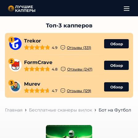
1
Trekor
Обзор
4.9
Отзывы (331)
2
FormCrave
Обзор
4.8
Отзывы (247)
3
Murev
Обзор
4.7
Отзывы (129)
Главная
Бесплатные сканеры вилок
Бот на Футбол