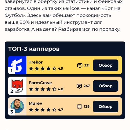
завернутая в обертку из статистики и фейковых
отзывов. Один из таких кейсов — канал «Бот На
Футбол». Здесь вам обещают проходимость
выше 90% и идеальный инструмент для
заработка. А на деле? Разбираемся по порядку.
ТОП-3 капперов
Trekor
Обзор
331
4.9
1
FormCrave
Обзор
247
4.8
2
Murev
Обзор
129
4.7
3