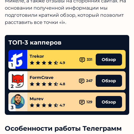
Микеле, а также отзывы на сторонних сайтах. На
основании полученной информации мы
подготовили краткий обзор, который позволит
расставить все точки «i».
ТОП-3 капперов
Trekor
Обзор
331
4.9
1
FormCrave
Обзор
247
4.8
2
Murev
Обзор
129
4.7
3
Особенности работы Телеграмм