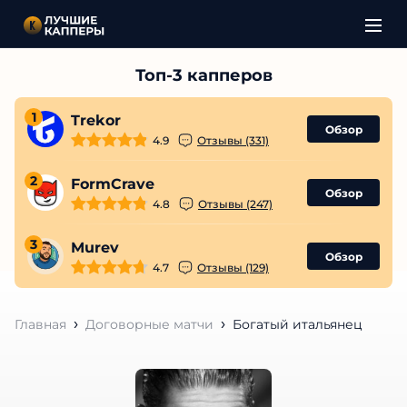
1
Trekor
Обзор
4.9
Отзывы (331)
2
FormCrave
Обзор
4.8
Отзывы (247)
3
Murev
Обзор
4.7
Отзывы (129)
Главная
Договорные матчи
Богатый итальянец