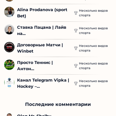
Alina Prodanova (sport 
Несколько видов
спорта
Bet)
Ставка Пацана | Лайв 
Несколько видов
спорта
на...
Договорные Матчи | 
Несколько видов
спорта
Winbet
Просто Теннис | 
Несколько видов
спорта
Антон...
Канал Telegram Vipka | 
Несколько видов
спорта
Hockey –...
Последние комментарии