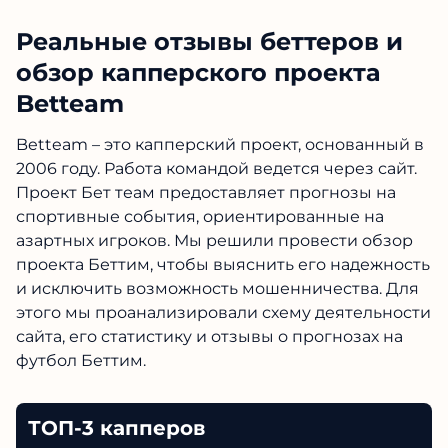
Реальные отзывы беттеров и
обзор капперского проекта
Betteam
Betteam – это капперский проект, основанный в
2006 году. Работа командой ведется через сайт.
Проект Бет теам предоставляет прогнозы на
спортивные события, ориентированные на
азартных игроков. Мы решили провести обзор
проекта Беттим, чтобы выяснить его надежность
и исключить возможность мошенничества. Для
этого мы проанализировали схему деятельности
сайта, его статистику и отзывы о прогнозах на
футбол Беттим.
ТОП-3 капперов