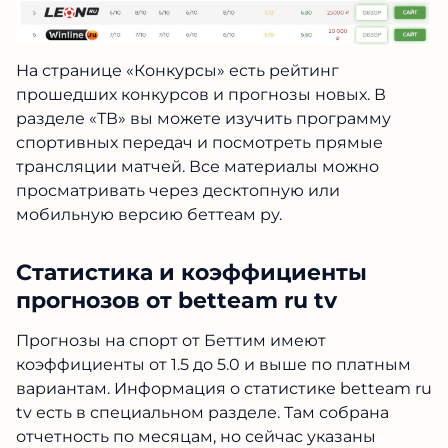
На странице «Конкурсы» есть рейтинг
прошедших конкурсов и прогнозы новых. В
разделе «ТВ» вы можете изучить программу
спортивных передач и посмотреть прямые
трансляции матчей. Все материалы можно
просматривать через десктопную или
мобильную версию беттеам ру.
Статистика и коэффициенты
прогнозов от betteam ru tv
Прогнозы на спорт от Беттим имеют
коэффициенты от 1.5 до 5.0 и выше по платным
вариантам. Информация о статистике betteam ru
tv есть в специальном разделе. Там собрана
отчетность по месяцам, но сейчас указаны