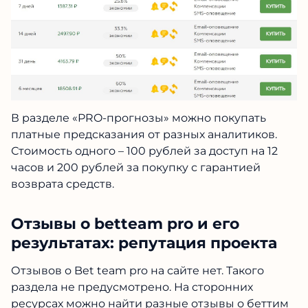
В разделе «PRO-прогнозы» можно покупать
платные предсказания от разных аналитиков.
Стоимость одного – 100 рублей за доступ на 12
часов и 200 рублей за покупку с гарантией
возврата средств.
Отзывы о betteam pro и его
результатах: репутация проекта
Отзывов о Bet team pro на сайте нет. Такого
раздела не предусмотрено. На сторонних
ресурсах можно найти разные отзывы о беттим