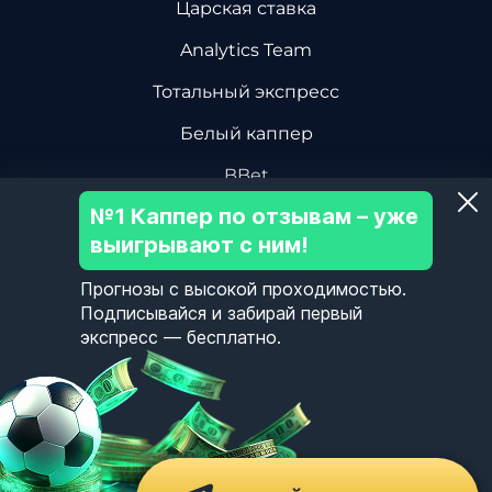
Царская ставка
Analytics Team
Тотальный экспресс
Белый каппер
BBet
№1 Каппер по отзывам – уже
Василий Винокуров
выигрывают с ним!
Дмитрий Ревизор БК
Прогнозы с высокой проходимостью.
Центр Хоккейной Аналитики
Подписывайся и забирай первый
экспресс — бесплатно.
Олег Соловьев
Пользовательское Соглашение
Политика Конфиденциальности
Контакты
Сотрудники портала luchshie-kappery.ru не принимают денежные
средства и не участвуют в играх на деньги. Мы не рекламируем