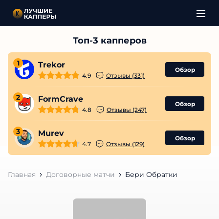
1
Trekor
Обзор
4.9
Отзывы (331)
2
FormCrave
Обзор
4.8
Отзывы (247)
3
Murev
Обзор
4.7
Отзывы (129)
Главная
Договорные матчи
Бери Обратки