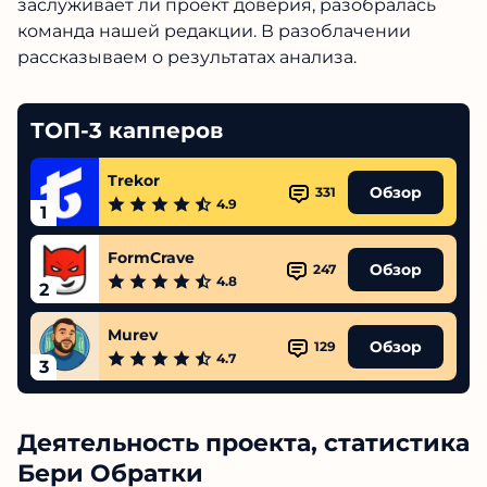
заслуживает ли проект доверия, разобралась
команда нашей редакции. В разоблачении
рассказываем о результатах анализа.
ТОП-3 капперов
Trekor
Обзор
331
4.9
1
FormCrave
Обзор
247
4.8
2
Murev
Обзор
129
4.7
3
Деятельность проекта, статистика
Бери Обратки